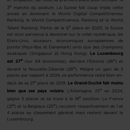
e
3
marche du podium. La Suisse fait coup triple cette
année en dominant le World Digital Competitiveness
Ranking, le World Competitiveness Ranking et le World
e
Talent Ranking. Partie de la 6
place en 2020, la Suisse
est ainsi parvenue à devancer sur le volet numérique, les
Etats-Unis, plusieurs économiques européennes de
pointe (Pays-Bas et Danemark) ainsi que des champions
asiatiques (Singapour et Hong Kong).
Le Luxembourg
e
e
est 27
(sur 69 économies), derrière l’Estonie (26
) et
e
devant la Nouvelle-Zélande (28
). Malgré un gain de 2
places par rapport à 2024, sa performance reste bien en-
e
deçà de sa 21
place de 2019.
Le Grand-Duché fait moins
e
bien que ses pays voisins
. L’Allemagne, 23
en 2024,
e
gagne 5 places et se hisse à la 18
position. La France
e
e
(21
) et la Belgique (25
), reculent respectivement de 1 et
4 places au classement général, mais restent devant le
Luxembourg.