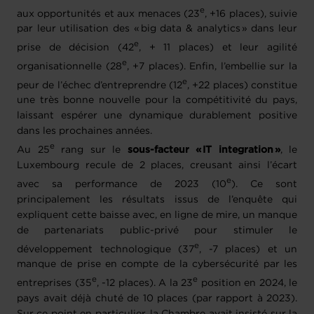
e
aux opportunités et aux menaces (23
, +16 places), suivie
par leur utilisation des « big data & analytics » dans leur
e
prise de décision (42
, + 11 places) et leur agilité
e
organisationnelle (28
, +7 places). Enfin, l’embellie sur la
e
peur de l’échec d’entreprendre (12
, +22 places) constitue
une très bonne nouvelle pour la compétitivité du pays,
laissant espérer une dynamique durablement positive
dans les prochaines années.
e
Au 25
rang sur le
sous-facteur « IT integration »
, le
Luxembourg recule de 2 places, creusant ainsi l’écart
e
avec sa performance de 2023 (10
). Ce sont
principalement les résultats issus de l’enquête qui
expliquent cette baisse avec, en ligne de mire, un manque
de partenariats public-privé pour stimuler le
e
développement technologique (37
, -7 places) et un
manque de prise en compte de la cybersécurité par les
e
e
entreprises (35
, -12 places). A la 23
position en 2024, le
pays avait déjà chuté de 10 places (par rapport à 2023).
Sur ce point en particulier, la Chambre avait insisté sur la