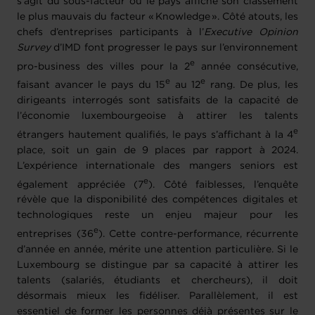
s’agit du sous-facteur où le pays affiche son classement
le plus mauvais du facteur « Knowledge ». Côté atouts, les
chefs d’entreprises participants à l’
Executive Opinion
Survey
d’IMD font progresser le pays sur l’environnement
e
pro-business des villes pour la 2
année consécutive,
e
e
faisant avancer le pays du 15
au 12
rang. De plus, les
dirigeants interrogés sont satisfaits de la capacité de
l’économie luxembourgeoise à attirer les talents
e
étrangers hautement qualifiés, le pays s’affichant à la 4
place, soit un gain de 9 places par rapport à 2024.
L’expérience internationale des mangers seniors est
e
également appréciée (7
). Côté faiblesses, l’enquête
révèle que la disponibilité des compétences digitales et
technologiques reste un enjeu majeur pour les
e
entreprises (36
). Cette contre-performance, récurrente
d’année en année, mérite une attention particulière. Si le
Luxembourg se distingue par sa capacité à attirer les
talents (salariés, étudiants et chercheurs), il doit
désormais mieux les fidéliser. Parallèlement, il est
essentiel de former les personnes déjà présentes sur le