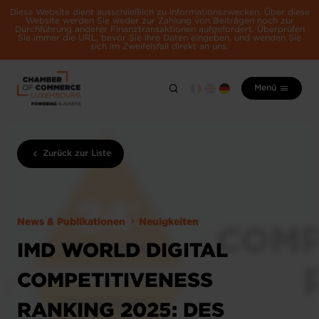
Diese Website dient ausschließlich zu Informationszwecken. Über diese
Website werden Sie weder zur Zahlung von Beiträgen noch zur
Durchführung anderer Finanztransaktionen aufgefordert. Überprüfen
Sie immer die URL, bevor Sie Ihre Daten eingeben, und wenden Sie
sich im Zweifelsfall direkt an uns.
Menü
Zurück zur Liste
News & Publikationen
Neuigkeiten
IMD WORLD DIGITAL
COMPETITIVENESS
RANKING 2025: DES