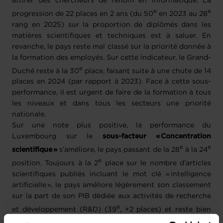
attirer des chercheurs de renom en informatique. La
e
e
progression de 22 places en 2 ans (du 50
en 2023 au 28
rang en 2025) sur la proportion de diplômés dans les
matières scientifiques et techniques est à saluer. En
revanche, le pays reste mal classé sur la priorité donnée à
la formation des employés. Sur cette indicateur, le Grand-
e
Duché reste à la 30
place, faisant suite à une chute de 14
places en 2024 (par rapport à 2023). Face à cette sous-
performance, il est urgent de faire de la formation à tous
les niveaux et dans tous les secteurs une priorité
nationale.
Sur une note plus positive, la performance du
Luxembourg sur le
sous-facteur « Concentration
e
e
scientifique »
s’améliore, le pays passant de la 28
à la 24
e
position. Toujours à la 2
place sur le nombre d’articles
scientifiques publiés incluant le mot clé « intelligence
artificielle », le pays améliore légèrement son classement
sur la part de son PIB dédiée aux activités de recherche
e
et développement (R&D) (39
, +2 places) et reste bien
classé sur le nombre d’équivalents temps plein travaillant