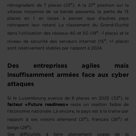
e
e
rétrogradent de 7 places (23
). A la 27
position sur la
vitesse moyenne de sa bande passante, la perte de 13
places en 1 an laisse à penser que d’autres pays
rattrapent leur retard. Le classement du Grand-Duché
e
dans l’utilisation des réseaux 4G et 5G (19
, -1 place) et le
e
niveau de sécurité des serveurs internet (15
, +1 place)
sont relativement stables par rapport à 2024.
Des entreprises agiles mais
insuffisamment armées face aux cyber
attaques
e
Si le Luxembourg avance de 8 places en 2025 (32
), le
facteur « Future readiness »
reste un maillon faible de
l’économie nationale. Là encore, le pays est à la traîne par
e
e
rapport à ses voisins allemand (21
), français (26
) et
e
belge (29
).
Ses difficultés à faire pleinement usage de la