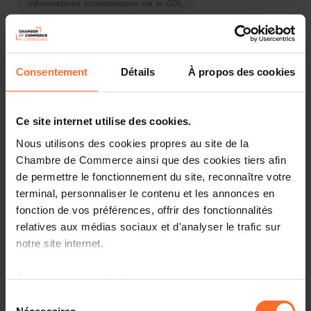
Informations économiques sur le GDL
Diesen Artikel teilen
Consentement
Détails
À propos des cookies
Ce site internet utilise des cookies.
Nous utilisons des cookies propres au site de la
Chambre de Commerce ainsi que des cookies tiers afin
de permettre le fonctionnement du site, reconnaître votre
terminal, personnaliser le contenu et les annonces en
fonction de vos préférences, offrir des fonctionnalités
relatives aux médias sociaux et d'analyser le trafic sur
notre site internet.
Grâce au présent bandeau, vous pouvez accepter,
Après avoir enregistré son plus mauvais résultat en 2024
refuser ou configurer les cookies selon vos préférences,
Sélection
(23e place), le Luxembourg regagne trois positions pour
à l’exception des cookies strictement nécessaires au