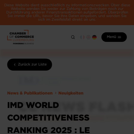
Diese Website dient ausschließlich zu Informationszwecken. Über diese
Website werden Sie weder zur Zahlung von Beiträgen noch zur
Durchführung anderer Finanztransaktionen aufgefordert. Überprüfen
Sie immer die URL, bevor Sie Ihre Daten eingeben, und wenden Sie
sich im Zweifelsfall direkt an uns.
Menü
Zurück zur Liste
News & Publikationen
Neuigkeiten
IMD WORLD
COMPETITIVENESS
RANKING 2025 : LE