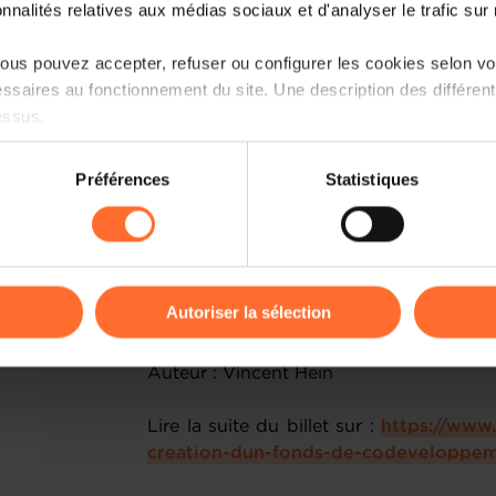
onnalités relatives aux médias sociaux et d'analyser le trafic sur n
us pouvez accepter, refuser ou configurer les cookies selon vos
ssaires au fonctionnement du site. Une description des différen
essus.
on sur le site et certaines fonctionnalités (ex : lecture de vidéos,
Préférences
Statistiques
rences de lecture vidéo, personnalisation de l’affichage du site
Ce fonds pourrait servir à lancer des a
kies ou des cookies non nécessaires.
collectivités voisines, des infrastru
sociaux, environnementaux… avec une pl
odifier ou retirer votre consentement à tout moment en cliquant su
contribuant à renforcer la cohésion, l’a
Autoriser la sélection
transfrontalier pris dans son ensemble.
ions sur la manière dont nous utilisons lescookies et sommes 
Auteur : Vincent Hein
onsulter notre
Charte d’usage des cookies
et notre
Politique 
Lire la suite du billet sur :
https://www.
creation-dun-fonds-de-codeveloppeme