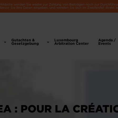
e Website werden Sie weder zur Zahlung von Beiträgen noch zur Durchführu
bevor Sie Ihre Daten eingeben, und wenden Sie sich im Zweifelsfall direkt a
Gutachten &
Luxembourg
Agenda /
Gesetzgebung
Arbitration Center
Events
EA : POUR LA CRÉATI