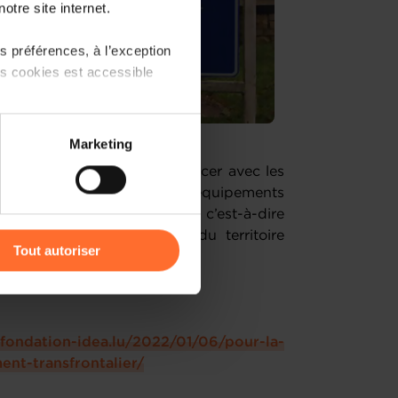
otre site internet.
 préférences, à l’exception
ts cookies est accessible
 partage sur les réseaux
Marketing
) peuvent être affectées en
ppels à projets pour co-financer avec les
ctures, des formations, des équipements
us-value transfrontalière, c’est-à-dire
r l’icône flottante en bas à
ttractivité et la durabilité du territoire
Tout autoriser
amenés à traiter vos données
de protection des données
fondation-idea.lu/2022/01/06/pour-la-
nt-transfrontalier/