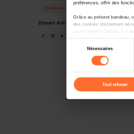
préférences, offrir des foncti
Chambre de Commerce
Grâce au présent bandeau, vo
Diesen Artikel teilen
des cookies strictement néce
sous l’onglet « Détails » ci-d
Sélection
Il est précisé que la navigati
Nécessaires
du
sociaux, sauvegarde des préfé
consentement
cas de refus de tous les coo
Vous avez la possibilité de m
gauche de chaque page.
Tout refuser
Pour de plus amples informat
personnelles, vous pouvez c
personnelles
.