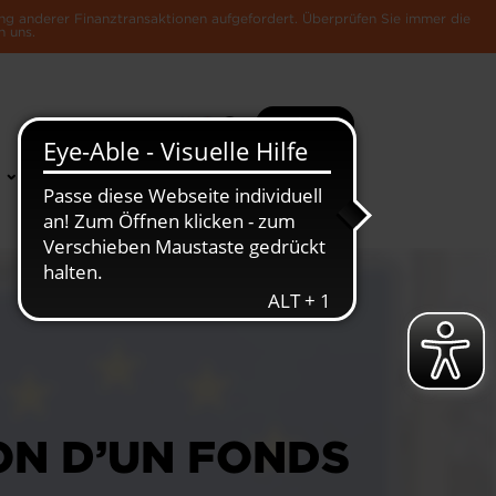
ng anderer Finanztransaktionen aufgefordert. Überprüfen Sie immer die
n uns.
Suche
Mehr
News &
Die Luxemburger
Publikationen
Wirtschaft
ON D’UN FONDS