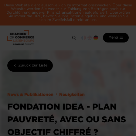
Diese Website dient ausschließlich zu Informationszwecken. Über diese
Website werden Sie weder zur Zahlung von Beiträgen noch zur
Durchführung anderer Finanztransaktionen aufgefordert. Überprüfen
Sie immer die URL, bevor Sie Ihre Daten eingeben, und wenden Sie
sich im Zweifelsfall direkt an uns.
Menü
Zurück zur Liste
News & Publikationen
Neuigkeiten
FONDATION IDEA - PLAN
PAUVRETÉ, AVEC OU SANS
OBJECTIF CHIFFRÉ ?