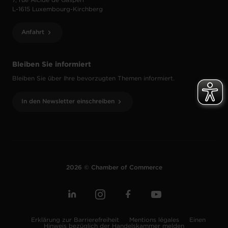
7, rue Alcide de Gasperi
L-1615 Luxembourg-Kirchberg
Anfahrt
Bleiben Sie informiert
Bleiben Sie über Ihre bevorzugten Themen informiert.
In den Newsletter einschreiben
2026 © Chamber of Commerce
Erklärung zur Barrierefreiheit
Mentions légales
Einen
Hinweis bezüglich der Handelskammer melden