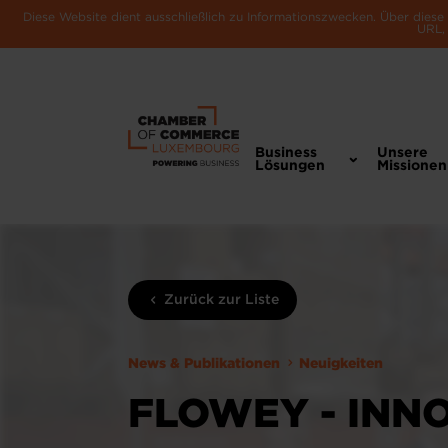
Diese Website dient ausschließlich zu Informationszwecken. Über dies
URL, 
Business
Unsere
Lösungen
Missionen
Zurück zur Liste
News & Publikationen
Neuigkeiten
FLOWEY - INNO