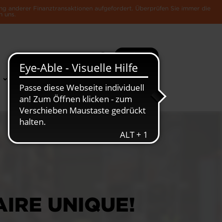
ng anderer Finanztransaktionen aufgefordert. Überprüfen Sie immer die
n uns.
Suche
Mehr
News &
Die Luxemburger
Publikationen
Wirtschaft
AIRE UNIQUE!