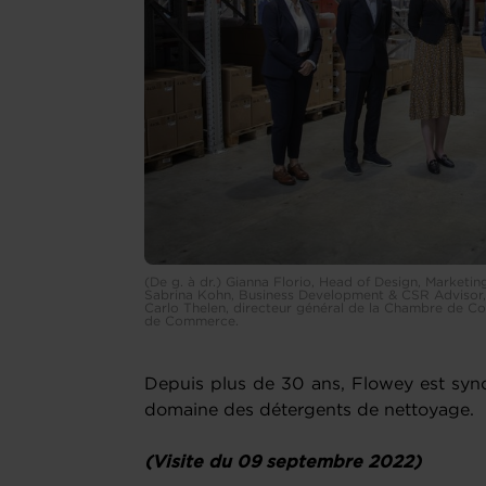
(De g. à dr.) Gianna Florio, Head of Design, Marketi
Sabrina Kohn, Business Development & CSR Advisor
Carlo Thelen, directeur général de la Chambre de Co
de Commerce.
Depuis plus de 30 ans, Flowey est syno
domaine des détergents de nettoyage.
(Visite du 09 septembre 2022)