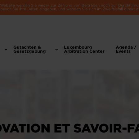
e Website werden Sie weder zur Zahlung von Beiträgen noch zur Durchführu
bevor Sie Ihre Daten eingeben, und wenden Sie sich im Zweifelsfall direkt a
Gutachten &
Luxembourg
Agenda /
Gesetzgebung
Arbitration Center
Events
VATION ET SAVOIR-F