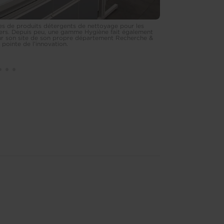
s de produits détergents de nettoyage pour les
Flowey développ
liers. Depuis peu, une gamme Hygiène fait également
professionnels,
sur son site de son propre département Recherche &
partie du catal
pointe de l’innovation.
Développement ce