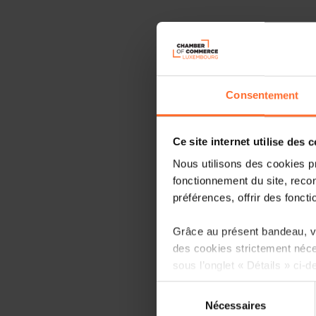
Consentement
Ce site internet utilise des 
Nous utilisons des cookies p
fonctionnement du site, recon
préférences, offrir des foncti
Grâce au présent bandeau, vo
des cookies strictement néce
sous l’onglet « Détails » ci-d
Sélection
Il est précisé que la navigati
Nécessaires
du