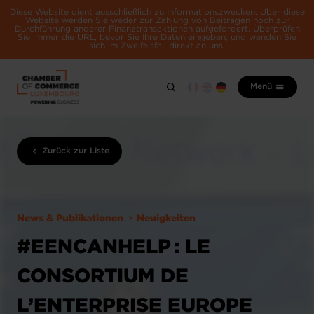
Diese Website dient ausschließlich zu Informationszwecken. Über diese
Website werden Sie weder zur Zahlung von Beiträgen noch zur
Durchführung anderer Finanztransaktionen aufgefordert. Überprüfen
Sie immer die URL, bevor Sie Ihre Daten eingeben, und wenden Sie
sich im Zweifelsfall direkt an uns.
Menü
Zurück zur Liste
News & Publikationen
Neuigkeiten
#EENCANHELP : LE
CONSORTIUM DE
L’ENTERPRISE EUROPE