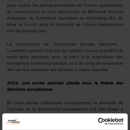
plus, toutes les parties prenantes de l’Union européenne
au Luxembourg se sont retrouvées au Bâtiment Konrad
Adenauer du Parlement européen au Kirchberg afin de
fêter la l’unité dans la diversité de l’Union européenne
lors du Europe Day.
Le consortium de l’Enterprise Europe Network –
Luxembourg était bien sûr au rendez-vous et a profité de
cette belle occasion pour se tenir à la disposition des
entreprises luxembourgeoises tout au long de la semaine
afin de leur proposer ses services à valeur ajoutée.
2024, une année spéciale placée sous le thème des
élections européennes
En cette année d’élections européennes, la diversité de
l’Europe et la démocratie européenne ont été mises à
l’honneur du Europe Day 2024. Un autre anniversaire a
été célébré : les 20 ans de l’élargissement de l’Union
européenne de 2004 qui a accueilli 10 pays, une grande