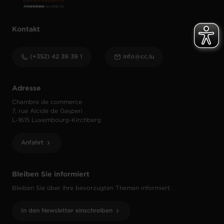
Kontakt
(+352) 42 39 39 1
info@cc.lu
Adresse
Chambre de commerce
7, rue Alcide de Gasperi
L-1615 Luxembourg-Kirchberg
Anfahrt
Bleiben Sie informiert
Bleiben Sie über Ihre bevorzugten Themen informiert.
In den Newsletter einschreiben