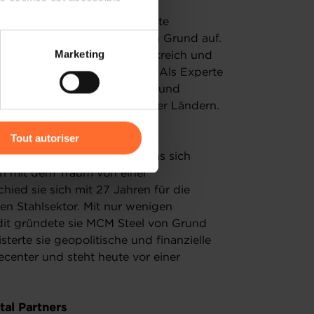
erial, der europaweit mit
 mit 19 Jahren trat er als vierte
 und lernte das Geschäft von Grund auf.
 partage sur les réseaux
Marketing
 in Großbritannien und Frankreich und
) peuvent être affectées en
vier Jahren um das 13-Fache. Als Experte
 Geschäftsbereiche in Italien und
e leitet er 53 Filialen in vier Ländern.
r l’icône flottante en bas à
Tout autoriser
erarbeitungsunternehmen, das sich
amenés à traiter vos données
ich mit dem Traum von einer
de protection des données
hied sie sich mit 27 Jahren für die
en Stahlsektor. Mit nur wenigen
it gründete sie MCM Steel von Grund
sterte sie geopolitische und finanzielle
ecenter und steht heute vor einer
al Partners