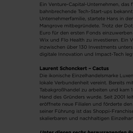
Ein Venture-Capital-Unternehmen, das fü
bahnbrechende Tech-Start-ups bekannt 
Unternehmerfamilie, startete Hans in de
Mangrove mitbegründete. Trotz der Dot
Euro für den ersten Fonds einzuwerben 
Wix und Flo Health zu investieren. Ein V
inzwischen über 130 Investments unters
digitale Innovation und Impact-Tech leg
Laurent Schonckert – Cactus
Die ikonische Einzelhandelsmarke Luxem
lokale Verbundenheit vereint. Bereits m
Tabakgroßhandel zu arbeiten und kam 19
Hand des Gründers wurde. Seit 2001 le
eröffnete neue Filialen und förderte den
seiner Führung ist das Shoppi-Franchise
skalierbaren und nachhaltigen Einzelh
Unter diesen sechs herausragenden Pe