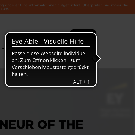
ng anderer Finanztransaktionen aufgefordert. Überprüfen Sie immer die
n uns.
Suche
Mehr
News &
Die Luxemburger
Publikationen
Wirtschaft
ENEUR OF THE