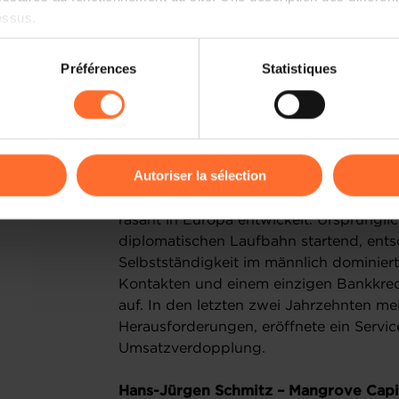
Ein führender Distributor für Elektromat
essus.
unternehmerischer Agilität agiert. Bereits
Generation ins Familienunternehmen ein
on sur le site et certaines fonctionnalités (ex : lecture de vidéos,
Préférences
Statistiques
Mit 24 verantwortete er die Großkunden
rences de lecture vidéo, personnalisation de l’affichage du site
steigerte deren Umsätze innerhalb von 
kies ou des cookies non nécessaires.
für Turnarounds brachte er verlustreiche
Luxemburg zurück in die Gewinnzone. Heut
odifier ou retirer votre consentement à tout moment en cliquant su
Autoriser la sélection
Marie-Christine Mariani – MCM Steel
Ein unabhängiges Stahlhandels- und -v
ions sur la manière dont nous utilisons lescookies et sommes 
rasant in Europa entwickelt. Ursprüngl
onsulter notre
Charte d’usage des cookies
et notre
Politique 
diplomatischen Laufbahn startend, entsc
Selbstständigkeit im männlich dominiert
Kontakten und einem einzigen Bankkred
auf. In den letzten zwei Jahrzehnten mei
Herausforderungen, eröffnete ein Servic
Umsatzverdopplung.
Hans-Jürgen Schmitz – Mangrove Capit