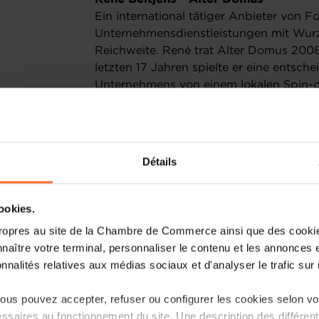
Ein international tätiger Anbieter von 
Unternehmensdienstleistungen mit Wur
Reichweite. René trat Alter Domus 2008 
letzten 17 Jahren spielte er eine entsch
Unternehmens von einem lokalen Spin-of
leitete bedeutende Übernahmen und trie
unermüdlichem Ehrgeiz und visionärem
Nishant Fafalia – Advanzia Bank
Détails
Eine Digitalbank, die Kreditdienstleist
“mobile-first”, kundenorientierten Ansa
Student bis zur Restrukturierung von U
cookies.
Tech-Branche – dieser Selfmade-Untern
ropres au site de la Chambre de Commerce ainsi que des cookies
Investmentunternehmen auf, bevor er 
naître votre terminal, personnaliser le contenu et les annonces 
mutiger Stratege mit europäischer Persp
onnalités relatives aux médias sociaux et d'analyser le trafic sur n
Zielen und starker Führung leitet.
us pouvez accepter, refuser ou configurer les cookies selon vos
Tristan Mackie – YESSS Group
ssaires au fonctionnement du site. Une description des différen