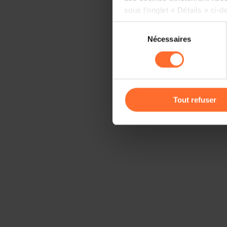
sous l’onglet « Détails » ci-d
Sélection
Il est précisé que la navigati
Nécessaires
du
sociaux, sauvegarde des préfé
consentement
cas de refus de tous les coo
Vous avez la possibilité de m
gauche de chaque page.
Tout refuser
Pour de plus amples informat
personnelles, vous pouvez c
personnelles
.