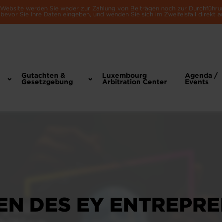
e Website werden Sie weder zur Zahlung von Beiträgen noch zur Durchführu
bevor Sie Ihre Daten eingeben, und wenden Sie sich im Zweifelsfall direkt a
Gutachten &
Luxembourg
Agenda /
Gesetzgebung
Arbitration Center
Events
TEN DES EY ENTREPR