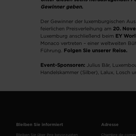
Gewinner geben.
Der Gewinner der luxemburgischen Au
feierlichen Preisverleihung am
20. Nov
Luxemburg anschließend beim
EY Worl
Monaco vertreten – einer weltweiten Bü
Führung.
Folgen Sie unserer Reise.
Event-Sponsoren:
Julius Bär, Luxembo
Handelskammer (Silber), Lalux, Losch un
Bleiben Sie informiert
Adresse
Bleiben Sie über Ihre bevorzugten
Chambre de comm