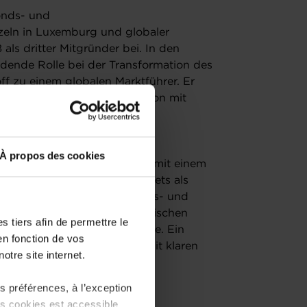
Fonds- und
zeln in Luxemburg und globaler
als dritter Mitgründer bei. In den
eidende Rolle bei der Transformation des
f zu einem globalen Marktführer. Er
b die internationale Expansion mit
 Denken voran.
À propos des cookies
ungen europaweit neu denkt – mit einem
tz. Vom Verkauf von Sporttickets als
nternehmen in der Schifffahrts- und
ehmer stieg in einem norwegischen
 tiers afin de permettre le
2023 CEO von Advanzia wurde. Ein
en fonction de vos
ektive, der die Bank heute mit klaren
otre site internet.
 préférences, à l’exception
ts cookies est accessible