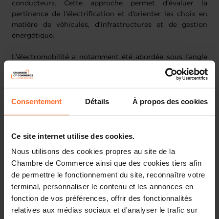
conducteurs. Cette approche permet d’évaluer la
pertinence de l’électrification et d’orienter les choix en
matière de véhicules, d’infrastructures et de gestion
énergétique.
L’électromobilité a notamment été abordée sous l’angle
du
coût total de possession (TCO)
, mettant en évidence
sa compétitivité à moyen terme, en particulier grâce à
des coûts d’énergie et d’entretien réduits.
Consentement
Détails
À propos des cookies
Des outils et aides pour accompagner
la transition
Ce site internet utilise des cookies.
Nous utilisons des cookies propres au site de la
La conférence a également permis de présenter les
Chambre de Commerce ainsi que des cookies tiers afin
différents programmes d’aides disponibles au
de permettre le fonctionnement du site, reconnaître votre
Luxembourg
, introduits par Nagisa Ueno (Klima-Agence).
terminal, personnaliser le contenu et les annonces en
Les participants ont ainsi pu découvrir des dispositifs
fonction de vos préférences, offrir des fonctionnalités
tels que :
relatives aux médias sociaux et d'analyser le trafic sur