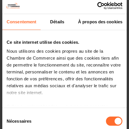
Consentement
Détails
À propos des cookies
Ce site internet utilise des cookies.
Nous utilisons des cookies propres au site de la
Chambre de Commerce ainsi que des cookies tiers afin
de permettre le fonctionnement du site, reconnaître votre
terminal, personnaliser le contenu et les annonces en
fonction de vos préférences, offrir des fonctionnalités
relatives aux médias sociaux et d'analyser le trafic sur
Longtemps, l’Union européenne a ambitionné de rivaliser
notre site internet.
avec les États-Unis sur le plan économique. Elle y est
d’ailleurs parvenue à la fin des années 2000. En 2008, à
Grâce au présent bandeau, vous pouvez accepter,
prix courants, la Zone Euro (14.160 milliards de dollars) et
refuser ou configurer les cookies selon vos préférences,
Sélection
les États-Unis (14.770 milliards) affichaient en effet un
à l’exception des cookies strictement nécessaires au
Nécessaires
du
PIB très proche. C’était une réussite que l’on enseignait à
fonctionnement du site. Une description des différents
consentement