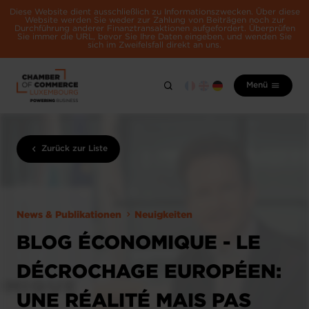
Diese Website dient ausschließlich zu Informationszwecken. Über diese
Website werden Sie weder zur Zahlung von Beiträgen noch zur
Durchführung anderer Finanztransaktionen aufgefordert. Überprüfen
Sie immer die URL, bevor Sie Ihre Daten eingeben, und wenden Sie
sich im Zweifelsfall direkt an uns.
Menü
Zurück zur Liste
News & Publikationen
Neuigkeiten
BLOG ÉCONOMIQUE - LE
DÉCROCHAGE EUROPÉEN:
UNE RÉALITÉ MAIS PAS