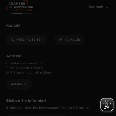
Kontakt
(+352) 42 39 39 1
info@cc.lu
Adresse
Chambre de commerce
7, rue Alcide de Gasperi
L-1615 Luxembourg-Kirchberg
Anfahrt
Bleiben Sie informiert
Bleiben Sie über Ihre bevorzugten Themen informiert.