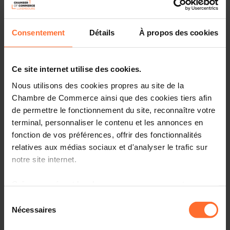
Consentement
Détails
À propos des cookies
Ce site internet utilise des cookies.
Nous utilisons des cookies propres au site de la
Chambre de Commerce ainsi que des cookies tiers afin
de permettre le fonctionnement du site, reconnaître votre
terminal, personnaliser le contenu et les annonces en
fonction de vos préférences, offrir des fonctionnalités
relatives aux médias sociaux et d'analyser le trafic sur
"Un défi existentiel". C’est ainsi que Mario Draghi, l’ancien
notre site internet.
président de la Banque centrale européenne de 2011 à
2019 et président du Conseil des ministres en Italie de
Grâce au présent bandeau, vous pouvez accepter,
2021 à 2022, a qualifié ce qui attend l’Europe, en
refuser ou configurer les cookies selon vos préférences,
présentant son rapport sur le futur de la compétitivité
Sélection
à l’exception des cookies strictement nécessaires au
européenne1, le 9 septembre dernier. Il n’est pas le
Nécessaires
du
premier à alerter sur les risques liés à la trajectoire
fonctionnement du site. Une description des différents
consentement