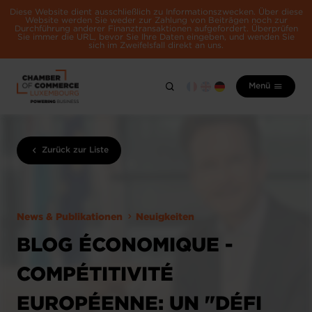
Diese Website dient ausschließlich zu Informationszwecken. Über diese
Website werden Sie weder zur Zahlung von Beiträgen noch zur
Durchführung anderer Finanztransaktionen aufgefordert. Überprüfen
Sie immer die URL, bevor Sie Ihre Daten eingeben, und wenden Sie
sich im Zweifelsfall direkt an uns.
Menü
Zurück zur Liste
News & Publikationen
Neuigkeiten
BLOG ÉCONOMIQUE -
COMPÉTITIVITÉ
EUROPÉENNE: UN "DÉFI