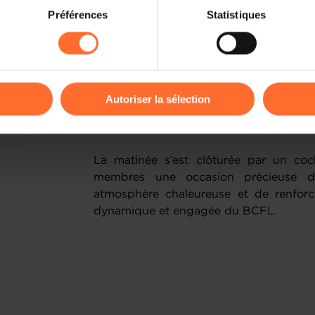
on sur le site et certaines fonctionnalités (ex : lecture de vidéos,
année fructueuse. Le rapport financier, 
Préférences
Statistiques
rences de lecture vidéo, personnalisation de l’affichage du site
durant cette AG, a révélé un solde posit
kies ou des cookies non nécessaires.
événementielle. Grâce à des réserves f
l'avenir avec confiance et poursuiv
odifier ou retirer votre consentement à tout moment en cliquant su
renouvellement des mandats des membr
Schaus, Xavier Blouin, Yves Reding 
Autoriser la sélection
l’unanimité, assurant ainsi la pérennité
ions sur la manière dont nous utilisons lescookies et sommes 
futures.
onsulter notre
Charte d’usage des cookies
et notre
Politique 
La matinée s’est clôturée par un cockt
membres une occasion précieuse d
atmosphère chaleureuse et de renforc
dynamique et engagée du BCFL.