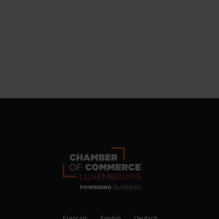
Français
English
Deutsch