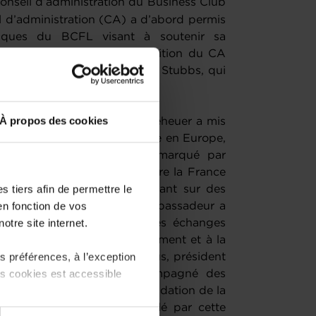
nseil d’administration du Business Club
d’administration (CA) a d’abord permis
égiques du BCFL visant à soutenir sa
changements dans la composition du CA
ie-Hélène Massard et de Nick Stubbs, qui
À propos des cookies
 générale, S.E. M. Marc Ungeheuer a mis
olitique et économique actuelle en Europe,
ne. Soulignant un climat marqué par
ce des relations bilatérales entre la France
 tiers afin de permettre le
par des liens solides reposant sur des
en fonction de vos
. Dans cette dynamique, l'Ambassadeur a
otre site internet.
 que véritable catalyseur des échanges
re significative au renforcement et à la
 préférences, à l’exception
es deux pays. Philippe Schaus, président
ts cookies est accessible
port d’activité 2024, accompagné des
ttant l’accent sur la consolidation de la
 de l'élan dynamique insufflé par cette