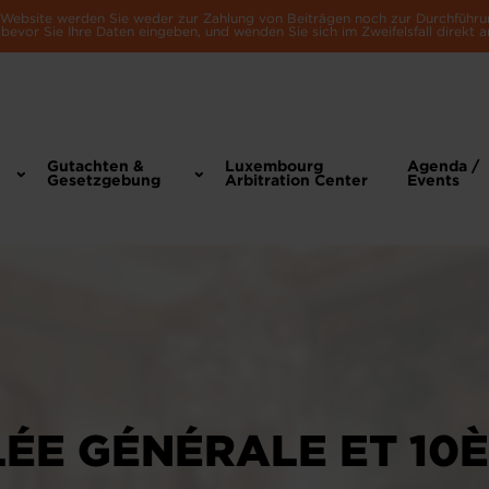
e Website werden Sie weder zur Zahlung von Beiträgen noch zur Durchführu
bevor Sie Ihre Daten eingeben, und wenden Sie sich im Zweifelsfall direkt a
Gutachten &
Luxembourg
Agenda /
Gesetzgebung
Arbitration Center
Events
ÉE GÉNÉRALE ET 10È