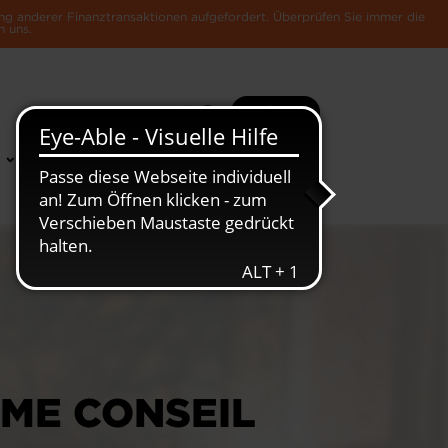
ng anderer Finanztransaktionen aufgefordert. Überprüfen Sie immer die
n uns.
Suche
Mehr
News &
Die Luxemburger
Publikationen
Wirtschaft
ME CONSEIL