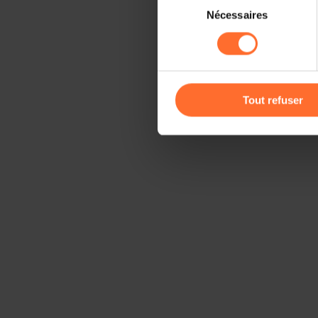
Il est précisé que la navigati
Nécessaires
du
sociaux, sauvegarde des préfé
consentement
cas de refus de tous les coo
Vous avez la possibilité de m
gauche de chaque page.
Tout refuser
Pour de plus amples informat
personnelles, vous pouvez c
personnelles
.