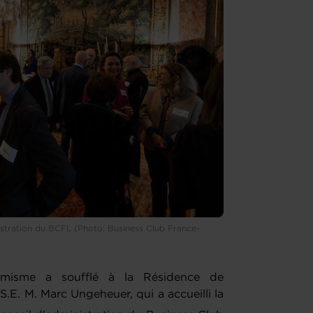
stration du BCFL (Photo: Business Club France-
misme a soufflé à la Résidence de
E. M. Marc Ungeheuer, qui a accueilli la