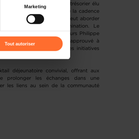
 partage sur les réseaux
présenté par Xavier Blouin, trésorier élu
Marketing
) peuvent être affectées en
if malgré l’intensification de la cadence
inancières solides, le BCFL peut aborder
re ses actions avec détermination. Le
r l’icône flottante en bas à
es sortants du CA, Messieurs Philippe
et Grégory Beltrame, a été approuvé à
Tout autoriser
 et stabilité du club dans ses initiatives
amenés à traiter vos données
de protection des données
ail déjeunatoire convivial, offrant aux
e prolonger les échanges dans une
er les liens au sein de la communauté