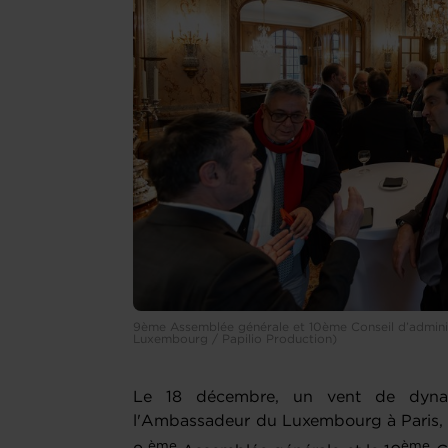
9ème Assemblée générale et 10ème Conseil d’admini
Luxembourg / Papilio Production)
Le 18 décembre, un vent de dyna
l'Ambassadeur du Luxembourg à Paris, S.
ème
ème