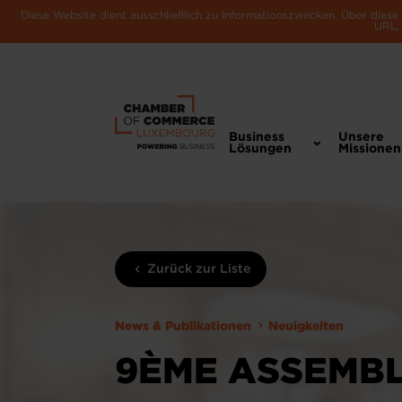
Diese Website dient ausschließlich zu Informationszwecken. Über dies
URL, 
Business
Unsere
Lösungen
Missionen
Zurück zur Liste
News & Publikationen
Neuigkeiten
9ÈME ASSEMBL