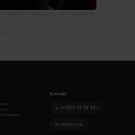
g à Paris (Photo: Business Club France-Luxembourg
9ème Assemblée 
Luxembourg / Pa
Kontakt
erce
(+352) 42 39 39 1
speri
-Kirchberg
info@cc.lu