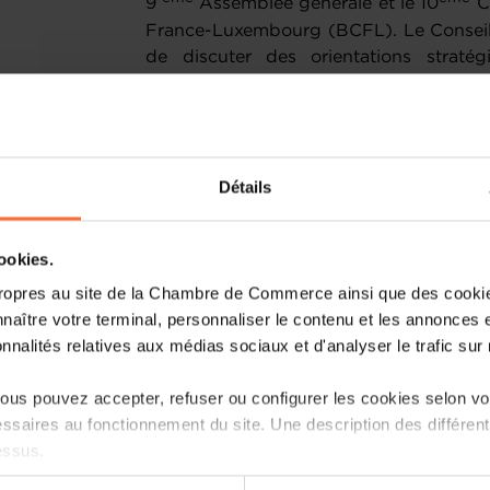
9
Assemblée générale et le 10
Co
France-Luxembourg (BCFL). Le Conseil 
de discuter des orientations strat
croissance et son rayonnement. Des 
ont été actés, avec les départs de Mar
se destinent à de nouvelles fonctions.
Détails
Dans son allocution devant l’Assemblée
en lumière la fragilité de la situation p
notamment en France et en Allemag
cookies.
l’incertitude, il a insisté sur l’importan
ropres au site de la Chambre de Commerce ainsi que des cookies
et le Luxembourg, deux nations unies 
naître votre terminal, personnaliser le contenu et les annonces 
échanges réguliers à tous les niveaux
onnalités relatives aux médias sociaux et d'analyser le trafic sur n
souligné le rôle clé du BCFL en tant
commerciaux, contribuant ainsi de maniè
us pouvez accepter, refuser ou configurer les cookies selon vos
pérennisation de la coopération entre l
ssaires au fonctionnement du site. Une description des différen
du BCFL, a ensuite présenté le rap
essus.
perspectives prometteuses pour 2025, me
croissance du club et sur le maintien