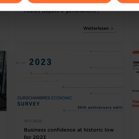
Voyages Emile Weber - Sur les
ions sur la manière dont nous utilisons lescookies et sommes 
routes depuis 6 générations !
onsulter notre
Charte d’usage des cookies
et notre
Politique 
Weiterlesen
16.11.2022
Business confidence at historic low
for 2023