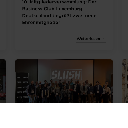
10. Mitgliederversammlung: Der
Business Club Luxemburg-
Deutschland begrüßt zwei neue
Ehrenmitglieder
Weiterlesen
18.11.2022
Chambre de Commerce