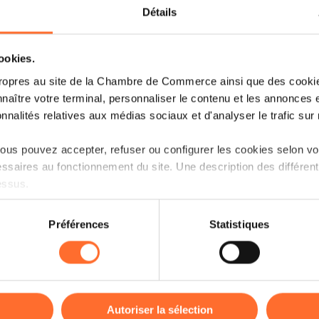
Détails
Welcome to HEL: Luxembourg's
successful return to the SLUSH
cookies.
ropres au site de la Chambre de Commerce ainsi que des cookies
Weiterlesen
naître votre terminal, personnaliser le contenu et les annonces 
onnalités relatives aux médias sociaux et d'analyser le trafic sur n
us pouvez accepter, refuser ou configurer les cookies selon vos
ssaires au fonctionnement du site. Une description des différen
essus.
on sur le site et certaines fonctionnalités (ex : lecture de vidéos,
Préférences
Statistiques
rences de lecture vidéo, personnalisation de l’affichage du site
kies ou des cookies non nécessaires.
odifier ou retirer votre consentement à tout moment en cliquant su
18.11.2022
Visites d'entreprises
Autoriser la sélection