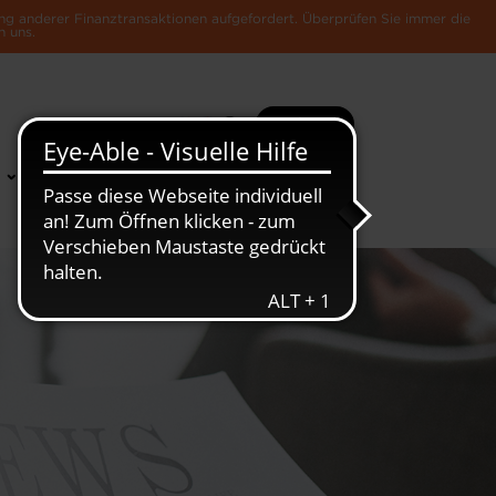
ng anderer Finanztransaktionen aufgefordert. Überprüfen Sie immer die
n uns.
Suche
Mehr
News &
Die Luxemburger
Publikationen
Wirtschaft