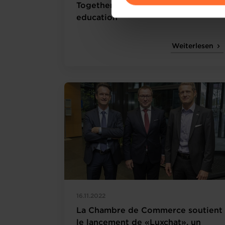
Together building the future of
Pour de plus amples informat
education
personnelles, vous pouvez c
personnelles
.
Weiterlesen
16.11.2022
La Chambre de Commerce soutient
le lancement de «Luxchat», un