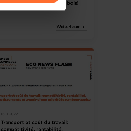
Kiowatt - Faire feu de tout bois!
amenés à traiter vos données
de protection des données
Weiterlesen
16.11.2022
Transport et coût du travail:
compétitivité, rentabilité,