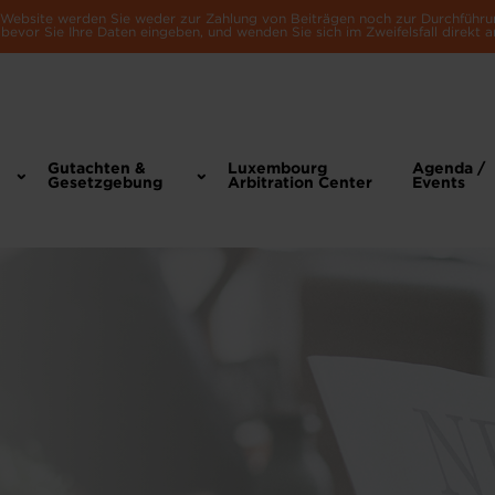
e Website werden Sie weder zur Zahlung von Beiträgen noch zur Durchführu
bevor Sie Ihre Daten eingeben, und wenden Sie sich im Zweifelsfall direkt a
Gutachten &
Luxembourg
Agenda /
Gesetzgebung
Arbitration Center
Events