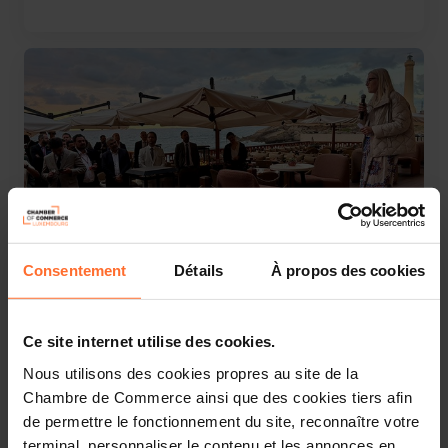
Consentement
Détails
À propos des cookies
08.05.2026
Luxembourg - Maroc : nouveau chapitre d'une
relation économique bien établie
Ce site internet utilise des cookies.
Nous utilisons des cookies propres au site de la
Chambre de Commerce ainsi que des cookies tiers afin
de permettre le fonctionnement du site, reconnaître votre
terminal, personnaliser le contenu et les annonces en