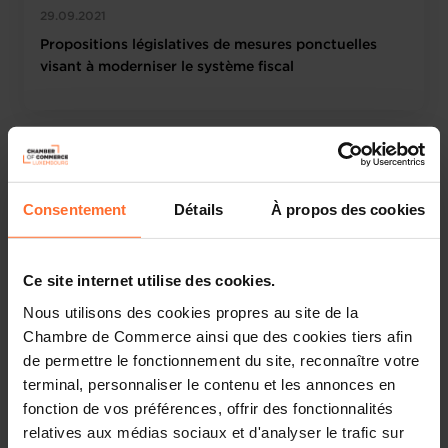
29.09.2021
Propositions législatives de mesures ponctuelles
visant à moderniser le système fiscal
Consentement
Détails
À propos des cookies
Ce site internet utilise des cookies.
Nous utilisons des cookies propres au site de la
Chambre de Commerce ainsi que des cookies tiers afin
Chambre de Commerce
News institutionnelles
de permettre le fonctionnement du site, reconnaître votre
10.09.2021
terminal, personnaliser le contenu et les annonces en
Digital Services Act – Position
fonction de vos préférences, offrir des fonctionnalités
relatives aux médias sociaux et d'analyser le trafic sur