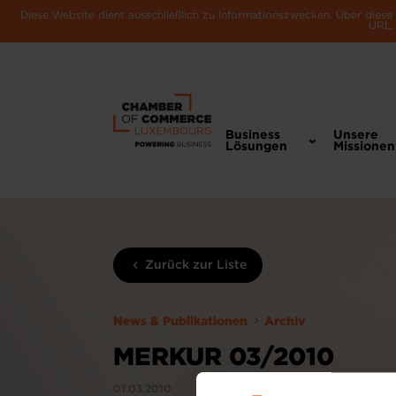
Diese Website dient ausschließlich zu Informationszwecken. Über dies
URL, 
Business
Unsere
Lösungen
Missionen
Zurück zur Liste
News & Publikationen
Archiv
MERKUR 03/2010
01.03.2010