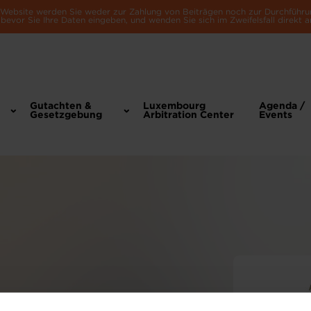
e Website werden Sie weder zur Zahlung von Beiträgen noch zur Durchführu
bevor Sie Ihre Daten eingeben, und wenden Sie sich im Zweifelsfall direkt a
Gutachten &
Luxembourg
Agenda /
Gesetzgebung
Arbitration Center
Events