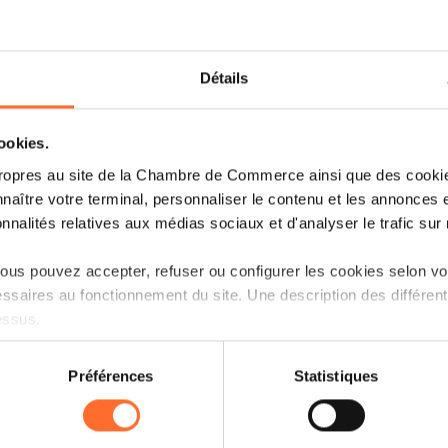
Détails
cookies.
ropres au site de la Chambre de Commerce ainsi que des cookies
naître votre terminal, personnaliser le contenu et les annonces 
onnalités relatives aux médias sociaux et d'analyser le trafic sur n
us pouvez accepter, refuser ou configurer les cookies selon vos
ssaires au fonctionnement du site. Une description des différen
essus.
on sur le site et certaines fonctionnalités (ex : lecture de vidéos,
Préférences
Statistiques
rences de lecture vidéo, personnalisation de l’affichage du site
kies ou des cookies non nécessaires.