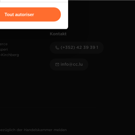
r l’icône flottante en bas à
Tout autoriser
amenés à traiter vos données
de protection des données
Kontakt
erce
(+352) 42 39 39 1
speri
-Kirchberg
info@cc.lu
bezüglich der Handelskammer melden