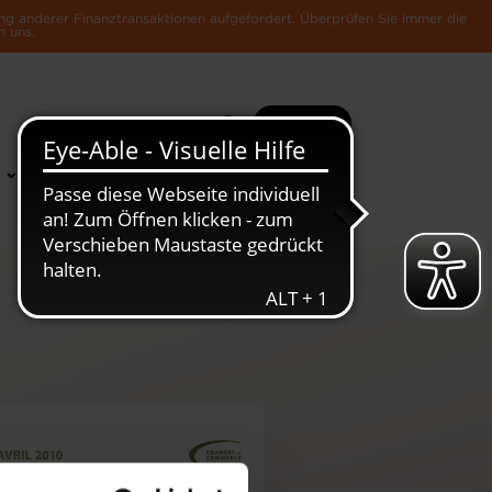
ng anderer Finanztransaktionen aufgefordert. Überprüfen Sie immer die
n uns.
Suche
Mehr
News &
Die Luxemburger
Publikationen
Wirtschaft