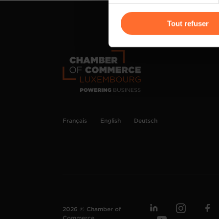
Vous avez la possibilité de m
gauche de chaque page.
Tout refuser
Pour de plus amples informat
personnelles, vous pouvez c
personnelles
.
Français
English
Deutsch
2026 © Chamber of
Commerce