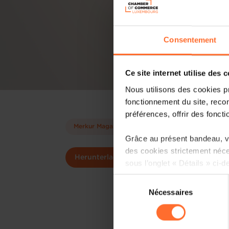
Consentement
Ce site internet utilise des 
Nous utilisons des cookies p
fonctionnement du site, recon
préférences, offrir des foncti
Merkur Magazin
Grâce au présent bandeau, vo
des cookies strictement néce
Herunterladen
sous l’onglet « Détails » ci-d
Sélection
Il est précisé que la navigati
Nécessaires
du
sociaux, sauvegarde des préfé
consentement
cas de refus de tous les coo