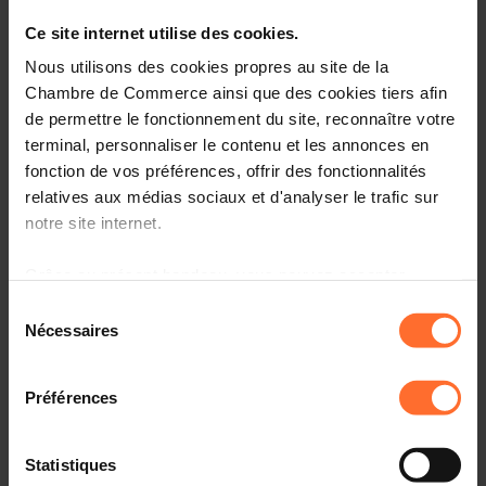
Ce site internet utilise des cookies.
Nous utilisons des cookies propres au site de la
Chambre de Commerce ainsi que des cookies tiers afin
21.11.2012
de permettre le fonctionnement du site, reconnaître votre
terminal, personnaliser le contenu et les annonces en
Merkur 09/2012
fonction de vos préférences, offrir des fonctionnalités
Budget de l’Etat 2013: Le Luxembourg à la
dérive ... et pourtant les solutions existent!
relatives aux médias sociaux et d'analyser le trafic sur
notre site internet.
Grâce au présent bandeau, vous pouvez accepter,
refuser ou configurer les cookies selon vos préférences,
Sélection
à l’exception des cookies strictement nécessaires au
Nécessaires
du
25.10.2012
fonctionnement du site. Une description des différents
consentement
Edition 08/2012
cookies est accessible sous l’onglet « Détails » ci-
Actualité & tendances n° 13:
Préférences
dessus.
Appréciation à mi-parcours de la
législature 2009-2014: un bilan
Il est précisé que la navigation sur le site et certaines
très mitigé
Statistiques
fonctionnalités (ex : lecture de vidéos, partage sur les