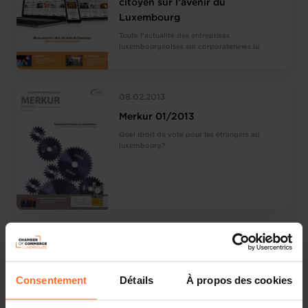
citoyen sur l’avenir du
Luxembourg
Toute l’actualité des entreprises
luxembourgeoises sur corporatenews.lu
08.02.2013
Merkur 01/2013
Quel droit de vote pour les étrangers au
luxembourg?
19.12.2012
Merkur 10/2012
Enquête Eurochambres 2013: un tableau
Consentement
Détails
À propos des cookies
alarmant de l’économie luxembourgeoise