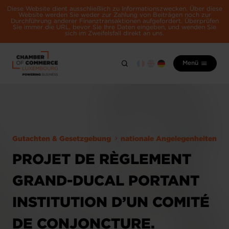
Diese Website dient ausschließlich zu Informationszwecken. Über diese
Website werden Sie weder zur Zahlung von Beiträgen noch zur
Durchführung anderer Finanztransaktionen aufgefordert. Überprüfen
Sie immer die URL, bevor Sie Ihre Daten eingeben, und wenden Sie
sich im Zweifelsfall direkt an uns.
Menü
Gutachten & Gesetzgebung
nationale Angelegenheiten
PROJET DE RÈGLEMENT
GRAND-DUCAL PORTANT
INSTITUTION D’UN COMITÉ
DE CONJONCTURE.