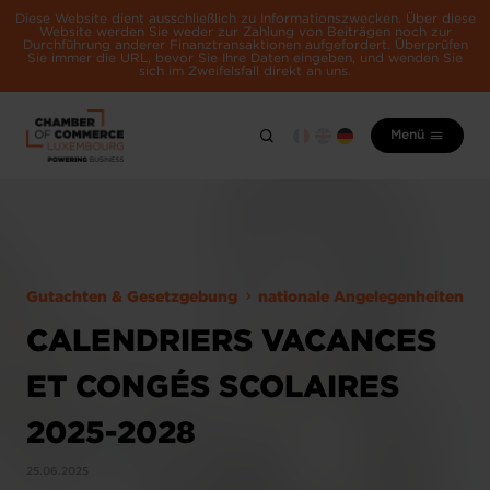
Diese Website dient ausschließlich zu Informationszwecken. Über diese
Website werden Sie weder zur Zahlung von Beiträgen noch zur
Durchführung anderer Finanztransaktionen aufgefordert. Überprüfen
Sie immer die URL, bevor Sie Ihre Daten eingeben, und wenden Sie
sich im Zweifelsfall direkt an uns.
Menü
Gutachten & Gesetzgebung
nationale Angelegenheiten
CALENDRIERS VACANCES
ET CONGÉS SCOLAIRES
2025-2028
25.06.2025