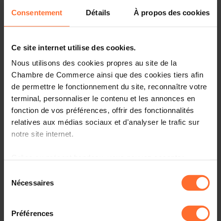
Projet de règlement grand-ducal fixant les calendriers
Consentement
Détails
À propos des cookies
des vacances et congés scolaires pour les années
scolaires 2025/2026, 2026/2027 et 2027/2028.
(6866HIR)
Ce site internet utilise des cookies.
Veuillez trouver ci-dessous le(s) texte(s) relatif(s) au(x)
Nous utilisons des cookies propres au site de la
projet(s) mentionné(s) sous rubrique.
Chambre de Commerce ainsi que des cookies tiers afin
de permettre le fonctionnement du site, reconnaître votre
terminal, personnaliser le contenu et les annonces en
fonction de vos préférences, offrir des fonctionnalités
relatives aux médias sociaux et d'analyser le trafic sur
notre site internet.
Projekttexte
Grâce au présent bandeau, vous pouvez accepter,
AVIS DE LA CHAMBRE DE COMMERCE (6866HIR)
refuser ou configurer les cookies selon vos préférences,
Sélection
PDF • 207 KB
à l’exception des cookies strictement nécessaires au
Nécessaires
du
fonctionnement du site. Une description des différents
6866_PRGD_Texte_Fiche_financiere.pdf
consentement
cookies est accessible sous l’onglet « Détails » ci-
PDF • 75 KB
Préférences
dessus.