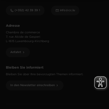
(+352) 42 39 39 1
info@cc.lu
Adresse
Chambre de commerce
7, rue Alcide de Gasperi
L-1615 Luxembourg-Kirchberg
Anfahrt
Bleiben Sie informiert
Bleiben Sie über Ihre bevorzugten Themen informiert.
In den Newsletter einschreiben