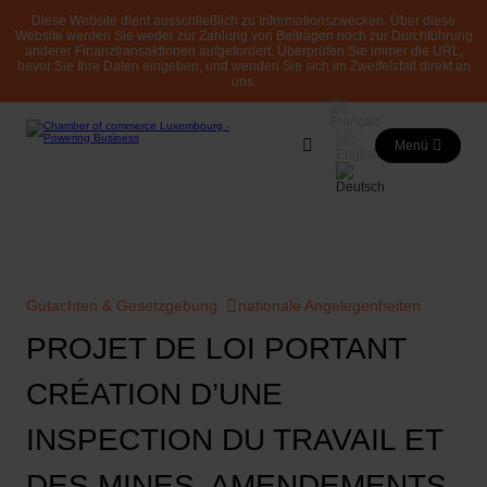
Diese Website dient ausschließlich zu Informationszwecken. Über diese
Website werden Sie weder zur Zahlung von Beiträgen noch zur Durchführung
anderer Finanztransaktionen aufgefordert. Überprüfen Sie immer die URL,
bevor Sie Ihre Daten eingeben, und wenden Sie sich im Zweifelsfall direkt an
uns.
Menü
Gutachten & Gesetzgebung
nationale Angelegenheiten
PROJET DE LOI PORTANT
CRÉATION D’UNE
INSPECTION DU TRAVAIL ET
DES MINES. AMENDEMENTS.