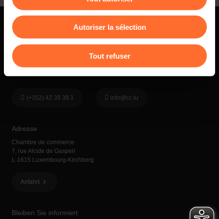
Vous avez la possibilité de modifier ou retirer votre
consentement à tout moment en cliquant sur l’icône
Autoriser la sélection
flottante en bas à gauche de chaque page.
Pour de plus amples informations sur la manière dont
Tout refuser
nous utilisons lescookies et sommes amenés à traiter
Kontakt
vos données personnelles, vous pouvez consulter notre
Charte d’usage des cookies
et notre
Politique de
protection des données personnelles
.
(+352) 42 39 39 1
info@cc.lu
Adresse
Chambre de commerce
7, rue Alcide de Gasperi
L-1615 Luxembourg-Kirchberg
Anfahrt
Bleiben Sie informiert