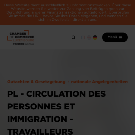
Diese Website dient ausschließlich zu Informationszwecken. Über diese
Website werden Sie weder zur Zahlung von Beiträgen noch zur
Durchführung anderer Finanztransaktionen aufgefordert. Überprüfen
Sie immer die URL, bevor Sie Ihre Daten eingeben, und wenden Sie
sich im Zweifelsfall direkt an uns.
Menü
Gutachten & Gesetzgebung
nationale Angelegenheiten
PL - CIRCULATION DES
PERSONNES ET
IMMIGRATION -
TRAVAILLEURS