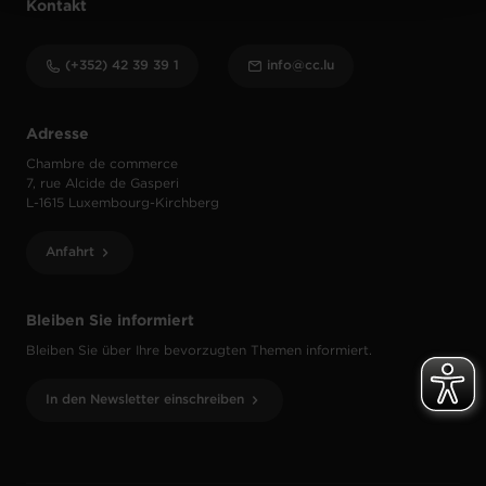
Kontakt
(+352) 42 39 39 1
info@cc.lu
Adresse
Chambre de commerce
7, rue Alcide de Gasperi
L-1615 Luxembourg-Kirchberg
Anfahrt
Bleiben Sie informiert
Bleiben Sie über Ihre bevorzugten Themen informiert.
In den Newsletter einschreiben