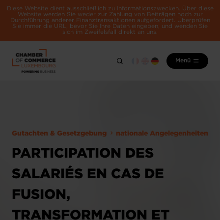
Diese Website dient ausschließlich zu Informationszwecken. Über diese
Website werden Sie weder zur Zahlung von Beiträgen noch zur
Durchführung anderer Finanztransaktionen aufgefordert. Überprüfen
Sie immer die URL, bevor Sie Ihre Daten eingeben, und wenden Sie
sich im Zweifelsfall direkt an uns.
Menü
Gutachten & Gesetzgebung
nationale Angelegenheiten
PARTICIPATION DES
SALARIÉS EN CAS DE
FUSION,
TRANSFORMATION ET