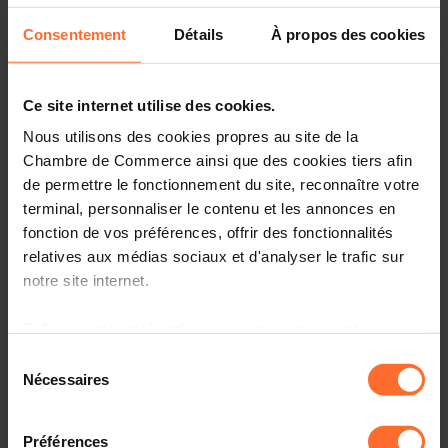
Gutachten & Gesetzgebung
Consentement
Détails
À propos des cookies
Nützliche Informationen
Ce site internet utilise des cookies.
2 Projekttexte
Diesen Artikel teilen
Nous utilisons des cookies propres au site de la
Chambre de Commerce ainsi que des cookies tiers afin
de permettre le fonctionnement du site, reconnaître votre
Projet de loi n°8225 portant modification du Code du
terminal, personnaliser le contenu et les annonces en
Travail aux fins de transposer la directive (UE) 2019/2121
fonction de vos préférences, offrir des fonctionnalités
du Parlement européen et du Conseil du 27 novembre
relatives aux médias sociaux et d'analyser le trafic sur
2019 modifiant la directive (UE) 2017/1132 en ce qui
notre site internet.
concerne les transformations, fusions et scissions
transfrontalières - Amendements parlementaires.
Grâce au présent bandeau, vous pouvez accepter,
(6368bisSBE)
refuser ou configurer les cookies selon vos préférences,
Sélection
à l’exception des cookies strictement nécessaires au
Nécessaires
Veuillez trouver en annexe le texte relatif au projet de loi
du
fonctionnement du site. Une description des différents
mentionné sous rubrique ainsi que l'avis complémentaire
consentement
cookies est accessible sous l’onglet « Détails » ci-
de la Chambre de Commerce.
Préférences