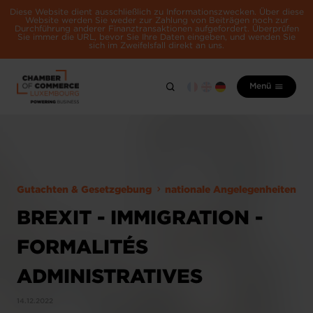
Diese Website dient ausschließlich zu Informationszwecken. Über diese
Website werden Sie weder zur Zahlung von Beiträgen noch zur
Durchführung anderer Finanztransaktionen aufgefordert. Überprüfen
Sie immer die URL, bevor Sie Ihre Daten eingeben, und wenden Sie
sich im Zweifelsfall direkt an uns.
Menü
Gutachten & Gesetzgebung
nationale Angelegenheiten
BREXIT - IMMIGRATION -
FORMALITÉS
ADMINISTRATIVES
14.12.2022