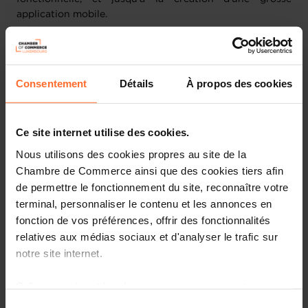
application mobile.
Nous vous proposons donc un tour d’horizon des
solutions du marché en fonction de vos problématiques
et de vos objectifs, suivi d’un petit atelier pratique qui
Consentement
Détails
À propos des cookies
vous mettra le pied à l’étrier et vous permettra de créer
votre site en toute autonomie.
Ce site internet utilise des cookies.
Plan de la session :
Nous utilisons des cookies propres au site de la
Chambre de Commerce ainsi que des cookies tiers afin
Introduction
de permettre le fonctionnement du site, reconnaître votre
Présentation des différentes solutions (Wix,
terminal, personnaliser le contenu et les annonces en
Webflow, Bubble, Shopify, Wordpress)
fonction de vos préférences, offrir des fonctionnalités
Créer un site vitrine pour son entreprise
relatives aux médias sociaux et d'analyser le trafic sur
Créer une boutique en ligne
notre site internet.
Quelle solution choisir selon ses objectifs ?
Grâce au présent bandeau, vous pouvez accepter,
Création d'une landing page sur Wix
refuser ou configurer les cookies selon vos préférences,
Sélection