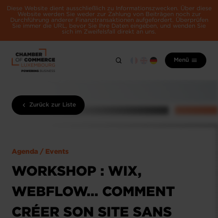
Diese Website dient ausschließlich zu Informationszwecken. Über diese
Website werden Sie weder zur Zahlung von Beiträgen noch zur
Durchführung anderer Finanztransaktionen aufgefordert. Überprüfen
Sie immer die URL, bevor Sie Ihre Daten eingeben, und wenden Sie
sich im Zweifelsfall direkt an uns.
Menü
Zurück zur Liste
Agenda / Events
WORKSHOP : WIX,
WEBFLOW... COMMENT
CRÉER SON SITE SANS