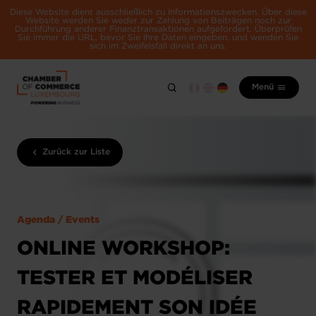
Diese Website dient ausschließlich zu Informationszwecken. Über diese
Website werden Sie weder zur Zahlung von Beiträgen noch zur
Durchführung anderer Finanztransaktionen aufgefordert. Überprüfen
Sie immer die URL, bevor Sie Ihre Daten eingeben, und wenden Sie
sich im Zweifelsfall direkt an uns.
Menü
Zurück zur Liste
Agenda / Events
ONLINE WORKSHOP:
TESTER ET MODÉLISER
RAPIDEMENT SON IDÉE