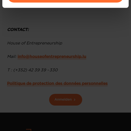
collectées lors de cet atelier.
vos données personnelles, vous pouvez consulter notre
Charte d’usage des cookies
et notre
Politique de
protection des données personnelles
.
CONTACT:
House of Entrepreneurship
Mail:
info@houseofentrepreneurship.lu
T : (+352) 42 39 39 - 330
Politique de protection des données personnelles
Anmelden