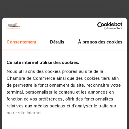
Laissez-vous guider par les conseillers de la House of
Entrepreneurship, le point de contact unique pour les
entrepreneurs.
Consentement
Détails
À propos des cookies
Comment ? Participez à notre prochaine session dédiée à
la modélisation de votre idée d’entreprise et plus
particulièrement au Business Model Canvas. Elle vous
Ce site internet utilise des cookies.
fournira toutes les informations nécessaires pour
Nous utilisons des cookies propres au site de la
construire votre projet de manière efficace et complète à
Chambre de Commerce ainsi que des cookies tiers afin
travers un tutoriel divisé en 3 chapitres, suivi d’une
de permettre le fonctionnement du site, reconnaître votre
session de questions-réponses en direct.
terminal, personnaliser le contenu et les annonces en
fonction de vos préférences, offrir des fonctionnalités
relatives aux médias sociaux et d'analyser le trafic sur
Voici un aperçu du programme
notre site internet.
Chapitre 1 - Le BMC : pourquoi, pour qui et quand ?
Grâce au présent bandeau, vous pouvez accepter,