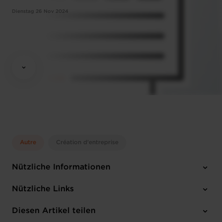
Dienstag 26 Nov 2024
Autre
Création d'entreprise
Nützliche Informationen
Dienstag 26 Nov 2024
Nützliche Links
14:30 - 16:30
Online Workshop
Diesen Artikel teilen
Anmelden
Französisch