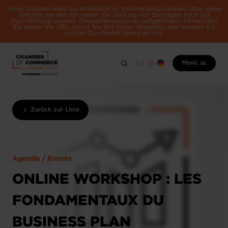
Diese Website dient ausschließlich zu Informationszwecken. Über diese
Website werden Sie weder zur Zahlung von Beiträgen noch zur
Durchführung anderer Finanztransaktionen aufgefordert. Überprüfen
Sie immer die URL, bevor Sie Ihre Daten eingeben, und wenden Sie
sich im Zweifelsfall direkt an uns.
Menü
Zurück zur Liste
Agenda / Events
ONLINE WORKSHOP : LES
FONDAMENTAUX DU
BUSINESS PLAN