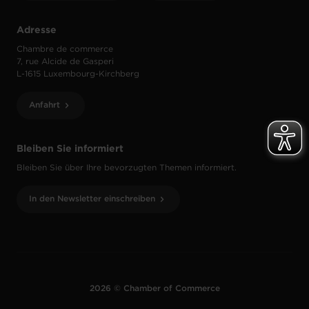
Adresse
Chambre de commerce
7, rue Alcide de Gasperi
L-1615 Luxembourg-Kirchberg
Anfahrt
Bleiben Sie informiert
Bleiben Sie über Ihre bevorzugten Themen informiert.
In den Newsletter einschreiben
2026 © Chamber of Commerce