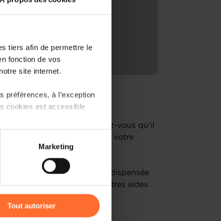
 tiers afin de permettre le
en fonction de vos
otre site internet.
 préférences, à l’exception
rojets d’entreprise !
ts cookies est accessible
un entrepreneur établi, savez-vous qu’il
 votre disposition pour lancer votre
 partage sur les réseaux
Marketing
lopper ?
) peuvent être affectées en
ail l’aide à l’investissement dispensée
’à vous donner un aperçu d’autres aides
r l’icône flottante en bas à
 les organismes de contact
Tout autoriser