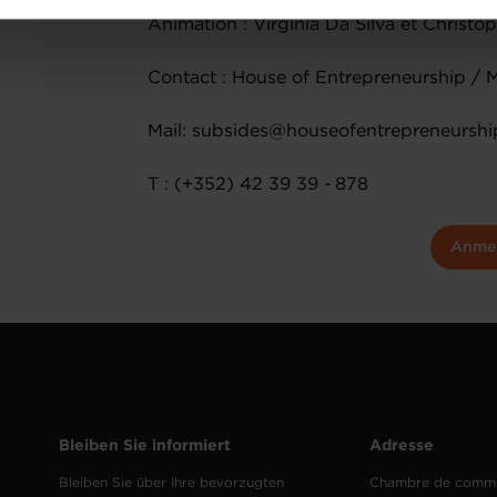
ions sur la manière dont nous utilisons lescookies et sommes 
Animation : Virginia Da Silva et Christ
onsulter notre
Charte d’usage des cookies
et notre
Politique 
Contact : House of Entrepreneurship / 
Mail: subsides@houseofentrepreneurshi
T : (+352) 42 39 39 - 878
Anme
Bleiben Sie informiert
Adresse
Bleiben Sie über Ihre bevorzugten
Chambre de comm