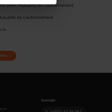
amenés à traiter vos données
ophe Stein, Mutualité de Cautionnement
de protection des données
Mutualité de Cautionnement
p.lu
lden
Kontakt
erce
(+352) 42 39 39 1