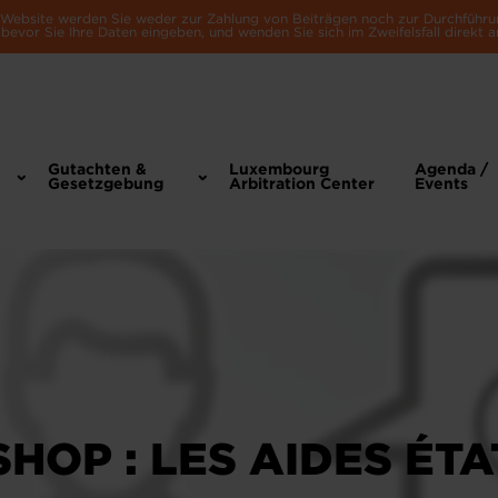
e Website werden Sie weder zur Zahlung von Beiträgen noch zur Durchführu
bevor Sie Ihre Daten eingeben, und wenden Sie sich im Zweifelsfall direkt a
Gutachten &
Luxembourg
Agenda /
Gesetzgebung
Arbitration Center
Events
HOP : LES AIDES ÉT