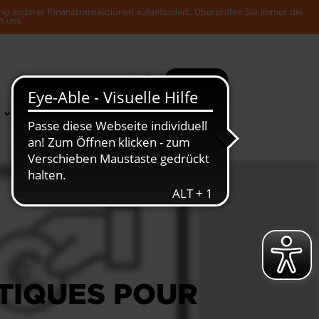
ng anderer Finanztransaktionen aufgefordert. Überprüfen Sie immer die
n uns.
Suche
Mehr
News &
Die Luxemburger
Publikationen
Wirtschaft
ATIQUES POUR