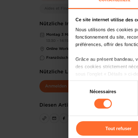
Aides et Financements
Ce site internet utilise des 
Nützliche Informationen
Nous utilisons des cookies p
Montag 3 Mär 2025
fonctionnement du site, recon
13:30 - 14:15
préférences, offrir des foncti
Online Workshop
Französisch
Grâce au présent bandeau, vo
des cookies strictement néce
Nützliche Links
sous l’onglet « Détails » ci-d
Sélection
Anmelden
Il est précisé que la navigati
Nécessaires
du
sociaux, sauvegarde des préfé
consentement
cas de refus de tous les coo
Diesen Artikel teilen
Vous avez la possibilité de m
gauche de chaque page.
Tout refuser