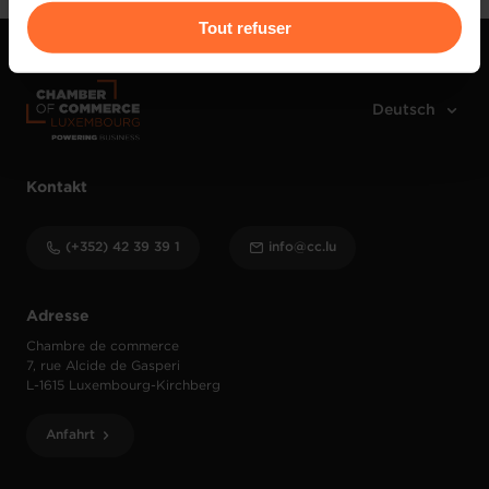
Pour de plus amples informations sur la manière dont
Tout refuser
nous utilisons lescookies et sommes amenés à traiter
vos données personnelles, vous pouvez consulter notre
Charte d’usage des cookies
et notre
Politique de
protection des données personnelles
.
Kontakt
(+352) 42 39 39 1
info@cc.lu
Adresse
Chambre de commerce
7, rue Alcide de Gasperi
L-1615 Luxembourg-Kirchberg
Anfahrt