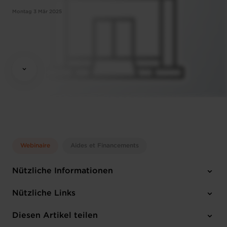
Montag 3 Mär 2025
Webinaire
Aides et Financements
Nützliche Informationen
Montag 3 Mär 2025
Nützliche Links
13:00 - 13:30
Online Workshop
Diesen Artikel teilen
Anmelden
Französisch