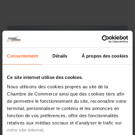
Consentement
Détails
À propos des cookies
Ce site internet utilise des cookies.
Nous utilisons des cookies propres au site de la
Chambre de Commerce ainsi que des cookies tiers afin
de permettre le fonctionnement du site, reconnaître votre
Vous êtes entrepreneur et cherchez à financer vos
terminal, personnaliser le contenu et les annonces en
projets professionnels ? Découvrez les informations-clé
fonction de vos préférences, offrir des fonctionnalités
sur l’accès au financement à travers 10 questions-
relatives aux médias sociaux et d'analyser le trafic sur
réponses essentielles. Ce workshop vous offre une
notre site internet.
présentation sommaire et des astuces pratiques pour