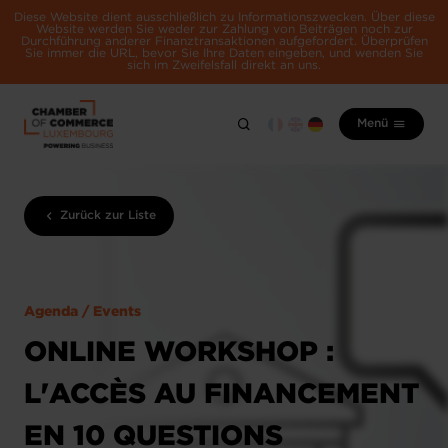
Diese Website dient ausschließlich zu Informationszwecken. Über diese
Website werden Sie weder zur Zahlung von Beiträgen noch zur
Durchführung anderer Finanztransaktionen aufgefordert. Überprüfen
Sie immer die URL, bevor Sie Ihre Daten eingeben, und wenden Sie
sich im Zweifelsfall direkt an uns.
Menü
Zurück zur Liste
Agenda / Events
ONLINE WORKSHOP :
L'ACCÈS AU FINANCEMENT
EN 10 QUESTIONS