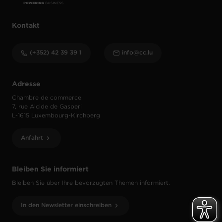
Kontakt
(+352) 42 39 39 1
info@cc.lu
Adresse
Chambre de commerce
7, rue Alcide de Gasperi
L-1615 Luxembourg-Kirchberg
Anfahrt
Bleiben Sie informiert
Bleiben Sie über Ihre bevorzugten Themen informiert.
In den Newsletter einschreiben