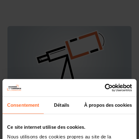
Consentement
Détails
À propos des cookies
You are starting a business from scratch or buying an
existing one in Luxembourg? Let’s get guided by the
advisors of the House of Entrepreneurship, the single
point of contact for entrepreneurs.
Ce site internet utilise des cookies.
Nous utilisons des cookies propres au site de la