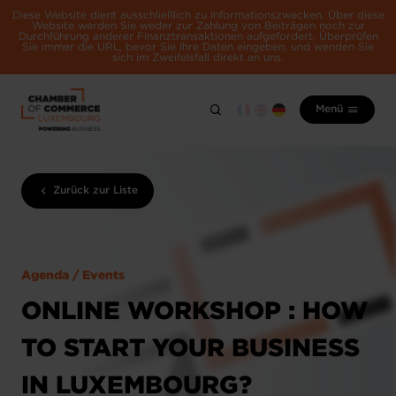
Diese Website dient ausschließlich zu Informationszwecken. Über diese
Website werden Sie weder zur Zahlung von Beiträgen noch zur
Durchführung anderer Finanztransaktionen aufgefordert. Überprüfen
Sie immer die URL, bevor Sie Ihre Daten eingeben, und wenden Sie
sich im Zweifelsfall direkt an uns.
Menü
Zurück zur Liste
Agenda / Events
ONLINE WORKSHOP : HOW
TO START YOUR BUSINESS
IN LUXEMBOURG?