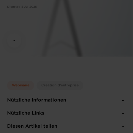
Dienstag 8 Jul 2025
Webinaire
Création d'entreprise
Nützliche Informationen
Dienstag 8 Jul 2025
Nützliche Links
10:00 - 12:00
Online Workshop
Diesen Artikel teilen
Anmelden
Englisch