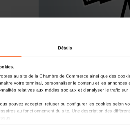
Détails
Vous lancez un nouveau business ou r
Luxembourg? Laissez-vous guider par l
cookies.
Entrepreneurship, le point de contact
ropres au site de la Chambre de Commerce ainsi que des cookies
naître votre terminal, personnaliser le contenu et les annonces 
Comment? Participez à une prochaine s
onnalités relatives aux médias sociaux et d'analyser le trafic sur n
au Luxembourg?», qui vous informera su
et les démarches à suivre.
us pouvez accepter, refuser ou configurer les cookies selon vos
ssaires au fonctionnement du site. Une description des différen
Programme
essus.
Première partie: tutoriel, en 45 minutes