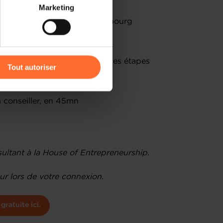
 partage sur les réseaux
Marketing
) peuvent être affectées en
 aux entrepreneurs au Luxembourg
égaux et fiscaux à connaître
r l’icône flottante en bas à
orisation d’établissement et les étapes
Tout autoriser
amenés à traiter vos données
de protection des données
 conseiller, en 45mn
ultant à la House of Entrepreneurship.
r lors de votre connexion.
gratuite ici.