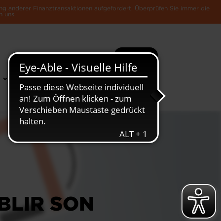
ng anderer Finanztransaktionen aufgefordert. Überprüfen Sie immer die
n uns.
Suche
Mehr
News &
Die Luxemburger
Publikationen
Wirtschaft
BLIR SON