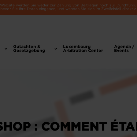
e Website werden Sie weder zur Zahlung von Beiträgen noch zur Durchführu
bevor Sie Ihre Daten eingeben, und wenden Sie sich im Zweifelsfall direkt a
Gutachten &
Luxembourg
Agenda /
Gesetzgebung
Arbitration Center
Events
HOP : COMMENT ÉTA