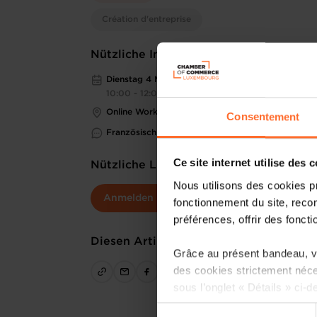
Création d'entreprise
Nützliche Informationen
Dienstag 4 Mär 2025
10:00 - 12:00
Online Workshop
Consentement
Französisch
Ce site internet utilise des 
Nützliche Links
Nous utilisons des cookies p
Anmelden
fonctionnement du site, recon
préférences, offrir des foncti
Diesen Artikel teilen
Grâce au présent bandeau, vo
des cookies strictement néce
sous l’onglet « Détails » ci-d
Sélection