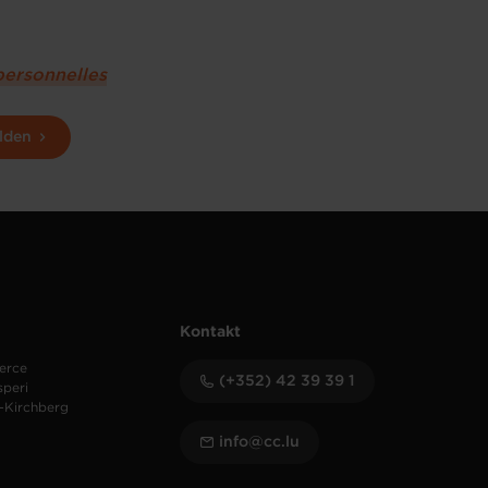
personnelles
lden
Kontakt
erce
(+352) 42 39 39 1
speri
-Kirchberg
info@cc.lu