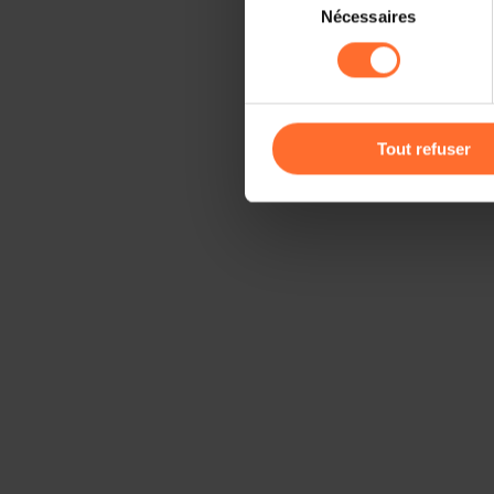
Il est précisé que la navigati
Nécessaires
du
sociaux, sauvegarde des préfé
consentement
cas de refus de tous les coo
Vous avez la possibilité de m
gauche de chaque page.
Tout refuser
Pour de plus amples informat
personnelles, vous pouvez c
personnelles
.