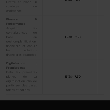
Mettre en place un
stratégie de
croissance
Finance &
Performance
Acquérir les
connaissances de
base en
13:30-17:30
gestion/planification
financière et choisir
les solutions
financières adaptées
Digitalisation :
Premiers pas
Bâtir les premières
pierres de sa
13:30-17:30
digitalisation afin de
partir sur des bases
fortes et solides