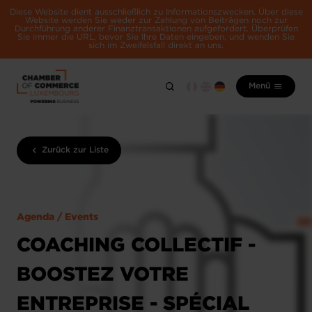
Diese Website dient ausschließlich zu Informationszwecken. Über diese
Website werden Sie weder zur Zahlung von Beiträgen noch zur
Durchführung anderer Finanztransaktionen aufgefordert. Überprüfen
Sie immer die URL, bevor Sie Ihre Daten eingeben, und wenden Sie
sich im Zweifelsfall direkt an uns.
Menü
Zurück zur Liste
Agenda / Events
COACHING COLLECTIF -
BOOSTEZ VOTRE
ENTREPRISE - SPÉCIAL