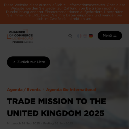
Diese Website dient ausschließlich zu Informationszwecken. Über diese
Website werden Sie weder zur Zahlung von Beiträgen noch zur
Durchführung anderer Finanztransaktionen aufgefordert. Überprüfen
Sie immer die URL, bevor Sie Ihre Daten eingeben, und wenden Sie
sich im Zweifelsfall direkt an uns.
Menü
Zurück zur Liste
Agenda / Events
Agenda Go International
TRADE MISSION TO THE
UNITED KINGDOM 2025
Mittwoch 24 Sep 2025 > Freitag 26 Sep 2025