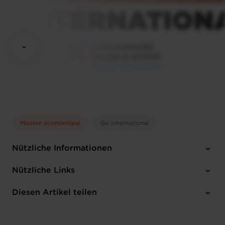
Mission économique
Go International
Nützliche Informationen
Mittwoch 24 Sep 2025 > Freitag 26 Sep 2025
Nützliche Links
Englisch
Diesen Artikel teilen
1 Anhang
Anmelden