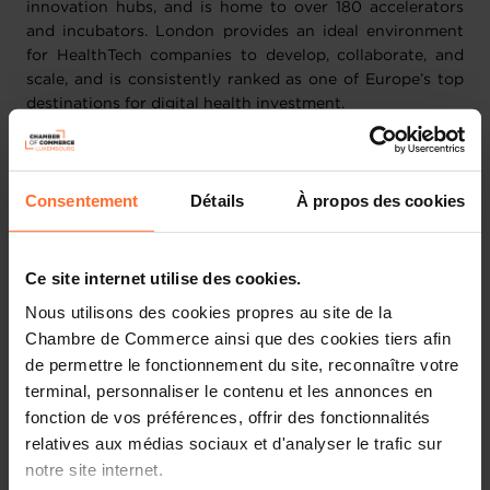
innovation hubs, and is home to over 180 accelerators
and incubators. London provides an ideal environment
for HealthTech companies to develop, collaborate, and
scale, and is consistently ranked as one of Europe’s top
destinations for digital health investment.
Aligned with the broader EU ambitions of digital
transformation in healthcare, Luxembourg is firmly
Consentement
Détails
À propos des cookies
committed to supporting health data-driven innovation
in the HealthTech sector.
Ce site internet utilise des cookies.
Given the dynamic ecosystems of both countries in
digital health technologies
, the objective of this mission
Nous utilisons des cookies propres au site de la
is to deepen ties and explore new opportunities for
Chambre de Commerce ainsi que des cookies tiers afin
collaboration in this rapidly evolving sector.
de permettre le fonctionnement du site, reconnaître votre
terminal, personnaliser le contenu et les annonces en
When?
24-26 September 2025
fonction de vos préférences, offrir des fonctionnalités
Where?
London, UK
relatives aux médias sociaux et d'analyser le trafic sur
Why?
Find more information in our ​
country sheet
notre site internet.