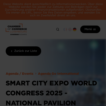
Diese Website dient ausschließlich zu Informationszwecken. Über diese
Website werden Sie weder zur Zahlung von Beiträgen noch zur
Durchführung anderer Finanztransaktionen aufgefordert. Überprüfen
Sie immer die URL, bevor Sie Ihre Daten eingeben, und wenden Sie
sich im Zweifelsfall direkt an uns.
Menü
Zurück zur Liste
Agenda / Events
Agenda Go International
SMART CITY EXPO WORLD
CONGRESS 2025 -
NATIONAL PAVILION