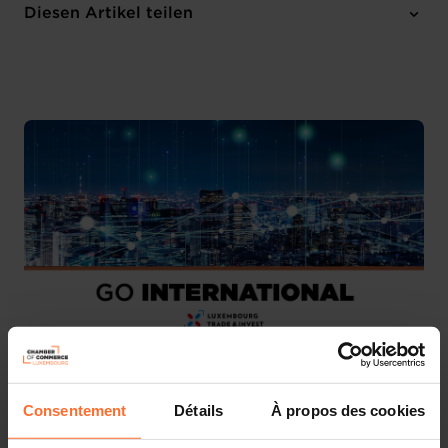
Dienstag 4 Nov 2025 > Donnerstag 6 Nov 2025
Diesen Artikel teilen
Barcelona (ES)
Englisch
2 Anhänge
We have the pleasure to invite you to join the National
Consentement
Détails
À propos des cookies
Pavilion at
Smart City Expo World Congress
, the world’s
biggest and most influential event on urban innovation,