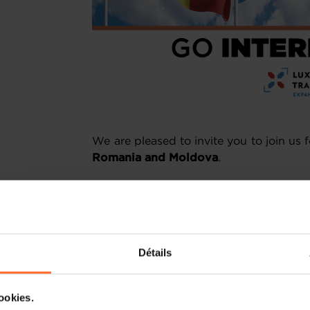
We are pleased to invite you to join us f
Romania and Moldova
.
Following the successful trade mission 
offers a valuable occasion to reconne
and explore new avenues for collabor
companies active in key sectors such a
Détails
You will have the opportunity to enga
pre-scheduled B2B meetings, designed 
cookies.
foster direct business exchanges.