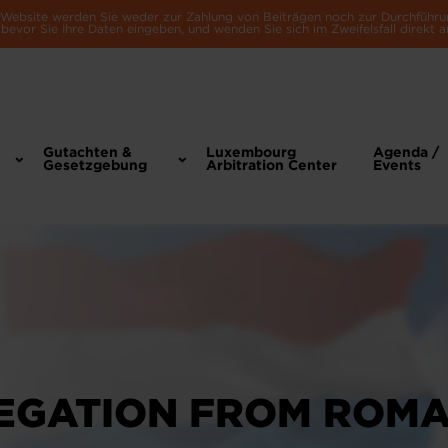
e Website werden Sie weder zur Zahlung von Beiträgen noch zur Durchführu
bevor Sie Ihre Daten eingeben, und wenden Sie sich im Zweifelsfall direkt a
Gutachten &
Luxembourg
Agenda /
Gesetzgebung
Arbitration Center
Events
EGATION FROM ROMA