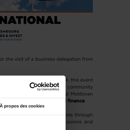
or the visit of a business delegation from
to Romania organised in 2024, this event
ct with the Romanian business community
ation with both Romanian and Moldovan
s
ICT, cleantech, logistics and finance
.
À propos des cookies
ge with company representatives through
to facilitate targeted discussions and