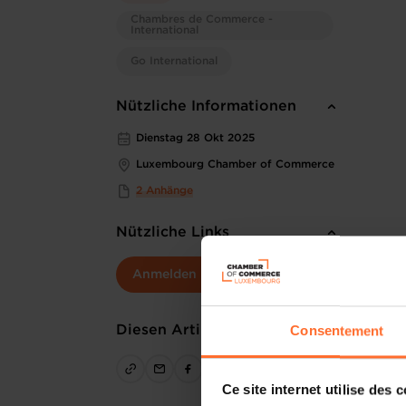
Chambres de Commerce -
International
Go International
Nützliche Informationen
Dienstag 28 Okt 2025
Luxembourg Chamber of Commerce
2 Anhänge
Nützliche Links
Anmelden
Consentement
Diesen Artikel teilen
Ce site internet utilise des 