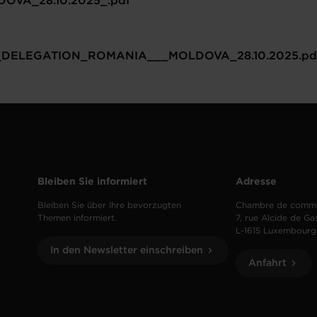
VA_28.10.2025_.pdf
DELEGATION_ROMANIA___MOLDOVA_28.10.2025.pd
Bleiben Sie informiert
Adresse
Bleiben Sie über Ihre bevorzugten
Chambre de comm
Themen informiert.
7, rue Alcide de Ga
L-1615 Luxembourg
In den Newsletter einschreiben
Anfahrt