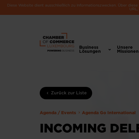
Diese Website dient ausschließlich zu Informationszwecken. Über dies
URL, 
Business
Unsere
Lösungen
Missionen
Zurück zur Liste
Agenda / Events
Agenda Go International
INCOMING DEL