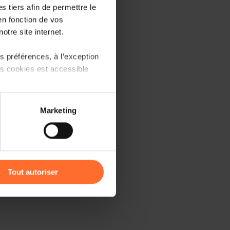
 tiers afin de permettre le
en fonction de vos
ble
here
.
otre site internet.
 préférences, à l’exception
merce
ts cookies est accessible
7 October 2025.
 partage sur les réseaux
Marketing
ramme
) peuvent être affectées en
r l’icône flottante en bas à
Tout autoriser
amenés à traiter vos données
de protection des données