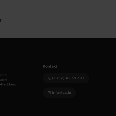
f
Kontakt
erce
(+352) 42 39 39 1
speri
-Kirchberg
info@cc.lu