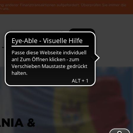
ng anderer Finanztransaktionen aufgefordert. Überprüfen Sie immer die
n uns.
Suche
Mehr
News &
Die Luxemburger
Publikationen
Wirtschaft
NIA &