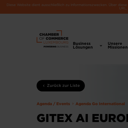
Diese Website dient ausschließlich zu Informationszwecken. Über dies
URL, 
Business
Unsere
Lösungen
Missionen
Zurück zur Liste
Agenda / Events
Agenda Go International
GITEX AI EURO