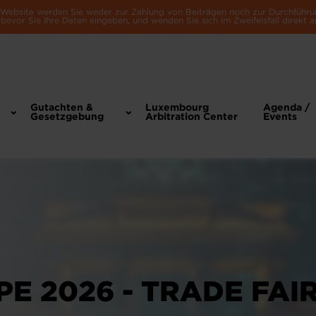
e Website werden Sie weder zur Zahlung von Beiträgen noch zur Durchführu
bevor Sie Ihre Daten eingeben, und wenden Sie sich im Zweifelsfall direkt a
Gutachten &
Luxembourg
Agenda /
Gesetzgebung
Arbitration Center
Events
PE 2026 - TRADE FAIR