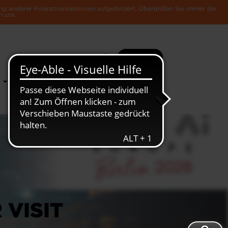
ng anderer Finanztransaktionen aufgefordert. Überprüfen Sie immer die
n uns.
Suche
Mehr
News &
Die Luxemburger
Publikationen
Wirtschaft
 VISIT