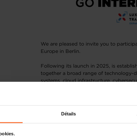
We are pleased to invite you to participa
Europe in Berlin.
Following its launch in 2025, is establis
together a broad range of technology-dr
systems, cloud infrastructure, cybersecuri
deep tech. It offers valuable insights 
technologies and industry trends releva
This visit will allow you to explore pot
Détails
solutions and identify business opportu
environment. The programme will also in
providing direct exposure to the local t
cookies.