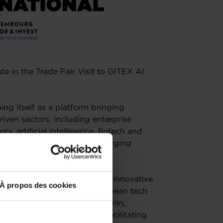
te in the Trade Fair Visit to GITEX AI
hing itself as a platform bringing
iven sectors, including enterprise
ty, artificial intelligence, fintech and
into market developments, emerging
nt to European businesses.
ential partnerships, benchmark innovative
À propos des cookies
nities within a dynamic European tech
clude ecosystem visits in Berlin,
ech and AI landscape while facilitating