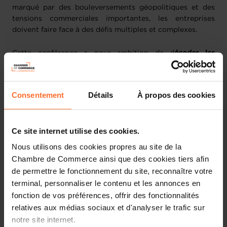
marqué par des bouleversements géopolitiques et des
tensions commerciales importantes, les entreprises
doivent faire face à des défis multiples et complexes.
Cette conférence a pour ambition de d
écoder les
nouvelles priorités de l’UE, traduire les grandes
orientations stratégiques en leviers concrets et aider les
chefs d’entreprise à intégrer les évolutions européennes
Consentement
Détails
À propos des cookies
dans leurs décisions pour accroître leur compétitivité.
Organisé par la Chambre de Commerce du Luxembourg
Ce site internet utilise des cookies.
et son Enterprise Europe Network, en étroite
collaboration avec la Représentation de la Commission
Nous utilisons des cookies propres au site de la
européenne au Luxembourg, l’événement qui se tiendra
Chambre de Commerce ainsi que des cookies tiers afin
le 30 juin 2025, s’inscrit dans une démarche visant à
de permettre le fonctionnement du site, reconnaître votre
permettre aux chefs d’entreprise de mieux comprendre
terminal, personnaliser le contenu et les annonces en
les nouvelles règles du jeu européen
et de
les outiller
fonction de vos préférences, offrir des fonctionnalités
face aux mutations à venir
, qu’elles soient économiques,
relatives aux médias sociaux et d'analyser le trafic sur
technologiques ou réglementaires.
notre site internet.