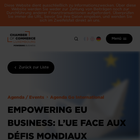
Diese Website dient ausschließlich zu Informationszwecken. Über diese
Website werden Sie weder zur Zahlung von Beiträgen noch zur
Durchführung anderer Finanztransaktionen aufgefordert. Überprüfen
Sie immer die URL, bevor Sie Ihre Daten eingeben, und wenden Sie
sich im Zweifelsfall direkt an uns.
Menü
Zurück zur Liste
Agenda / Events
Agenda Go International
EMPOWERING EU
BUSINESS: L’UE FACE AUX
DÉFIS MONDIAUX