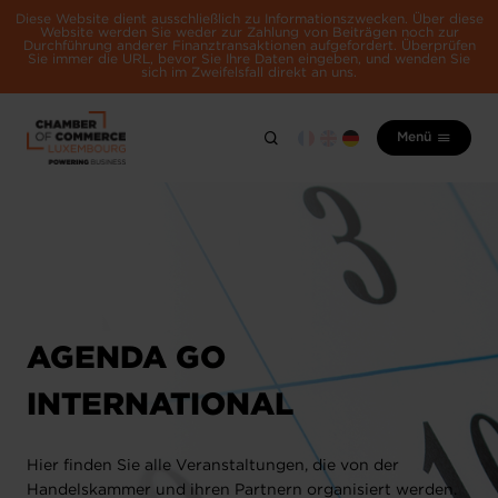
Diese Website dient ausschließlich zu Informationszwecken. Über diese
Website werden Sie weder zur Zahlung von Beiträgen noch zur
Durchführung anderer Finanztransaktionen aufgefordert. Überprüfen
Sie immer die URL, bevor Sie Ihre Daten eingeben, und wenden Sie
sich im Zweifelsfall direkt an uns.
Menü
AGENDA GO
INTERNATIONAL
Hier finden Sie alle Veranstaltungen, die von der
Handelskammer und ihren Partnern organisiert werden.