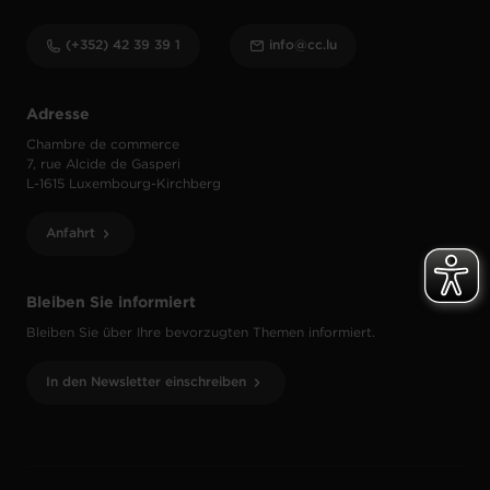
(+352) 42 39 39 1
info@cc.lu
Adresse
Chambre de commerce
7, rue Alcide de Gasperi
L-1615 Luxembourg-Kirchberg
Anfahrt
Bleiben Sie informiert
Bleiben Sie über Ihre bevorzugten Themen informiert.
In den Newsletter einschreiben