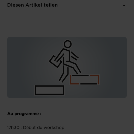
House of Entrepreneurship
Diesen Artikel teilen
Anmelden
Französisch
Au programme :
17h30 : Début du workshop