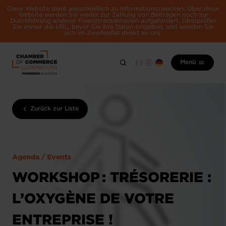
Diese Website dient ausschließlich zu Informationszwecken. Über diese
Website werden Sie weder zur Zahlung von Beiträgen noch zur
Durchführung anderer Finanztransaktionen aufgefordert. Überprüfen
Sie immer die URL, bevor Sie Ihre Daten eingeben, und wenden Sie
sich im Zweifelsfall direkt an uns.
Menü
Zurück zur Liste
Agenda / Events
WORKSHOP : TRÉSORERIE :
L’OXYGÈNE DE VOTRE
ENTREPRISE !