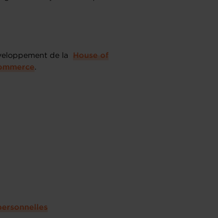
éveloppement de la
House of
ommerce
.
personnelles