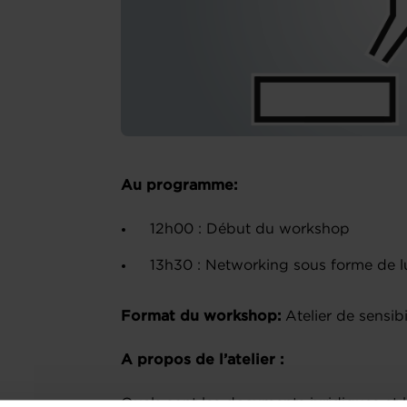
Au programme:
12h00 : Début du workshop
13h30 : Networking sous forme de
Format du workshop:
Atelier de sensibi
A propos de l’atelier :
Quels sont les documents juridiques et 