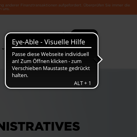
ng anderer Finanztransaktionen aufgefordert. Überprüfen Sie immer die
n uns.
Suche
Mehr
News &
Die Luxemburger
Publikationen
Wirtschaft
NISTRATIVES