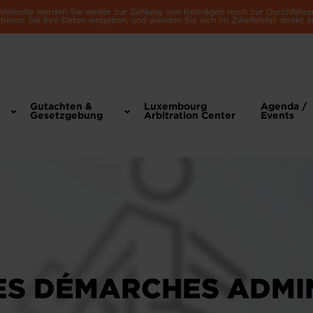
e Website werden Sie weder zur Zahlung von Beiträgen noch zur Durchführu
bevor Sie Ihre Daten eingeben, und wenden Sie sich im Zweifelsfall direkt a
Gutachten &
Luxembourg
Agenda /
Gesetzgebung
Arbitration Center
Events
ES DÉMARCHES ADMI