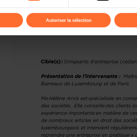
le commodo – incommodo
odifier ou retirer votre consentement à tout moment en cliquant su
les transferts de contrats de travail
Autoriser la sélection
Questions des participants
ions sur la manière dont nous utilisons lescookies et sommes 
onsulter notre
Charte d’usage des cookies
et notre
Politique 
INSCRIPT
Cible(s) :
Dirigeants d’entreprise (cédan
Présentation de l’intervenante :
Maître
Barreaux de Luxembourg et de Paris
Me Hélène Arvis est spécialisée en conse
des sociétés. Elle conseille des clients 
expérience importante en matière de cessi
de nombreux articles en droit des société
luxembourgeois et intervient régulièreme
reprendre une entreprise en pratique » 