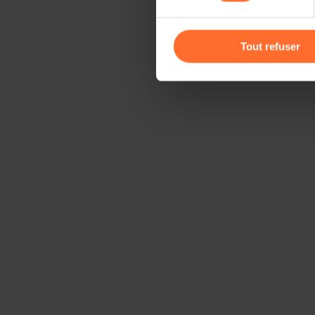
Vous avez la possibilité de m
gauche de chaque page.
Tout refuser
Pour de plus amples informat
personnelles, vous pouvez c
personnelles
.