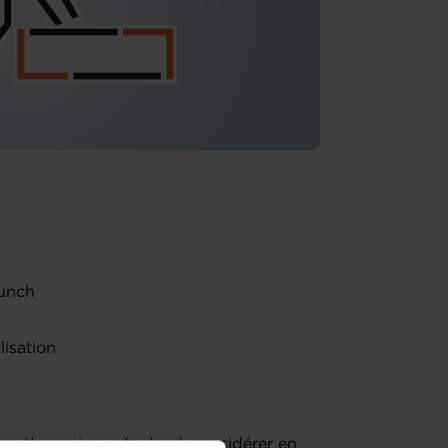
 lunch
lisation
les étapes importantes à considérer en