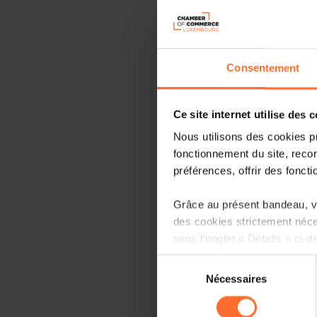
Consentement
Ce site internet utilise des 
Nous utilisons des cookies p
fonctionnement du site, recon
préférences, offrir des foncti
Grâce au présent bandeau, vo
des cookies strictement néce
sous l’onglet « Détails » ci-d
Sélection
Il est précisé que la navigati
Nécessaires
du
sociaux, sauvegarde des préfé
consentement
cas de refus de tous les coo