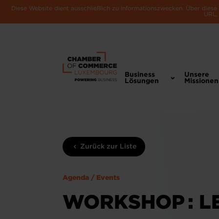
Diese Website dient ausschließlich zu Informationszwecken. Über dies
URL, 
Business
Unsere
Lösungen
Missionen
Zurück zur Liste
Agenda / Events
WORKSHOP : L