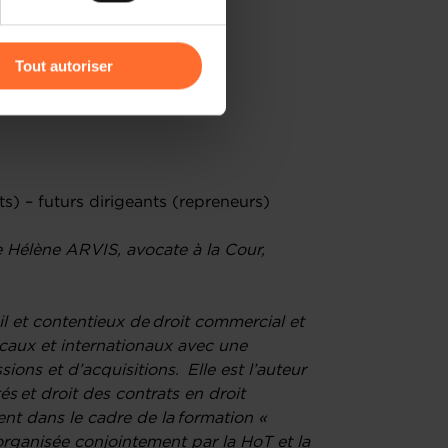
r l’icône flottante en bas à
Tout autoriser
amenés à traiter vos données
de protection des données
ION ICI !
ts) – futurs dirigeants (repreneurs)
 Hélène ARVIS, avocate à la Cour,
il et contentieux de droit commercial et
locaux et internationaux avec une
ons et d’acquisitions. Elle est l’auteur
s et droit des contrats en droit
nt dans le cadre de la formation «
organisée conjointement par la HoT et la