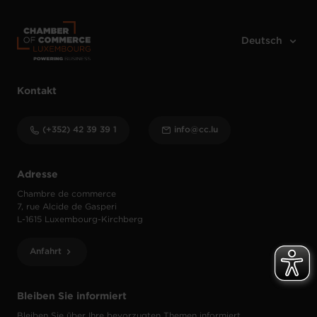
Kontakt
(+352) 42 39 39 1
info@cc.lu
Adresse
Chambre de commerce
7, rue Alcide de Gasperi
L-1615 Luxembourg-Kirchberg
Anfahrt
Bleiben Sie informiert
Bleiben Sie über Ihre bevorzugten Themen informiert.