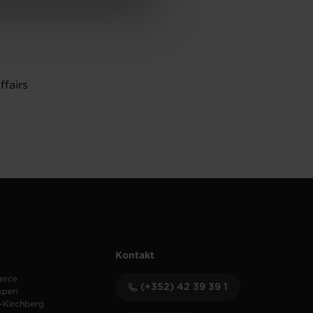
de protection des données
Affairs
Kontakt
erce
(+352) 42 39 39 1
speri
-Kirchberg