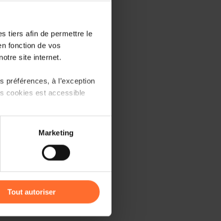
 tiers afin de permettre le
en fonction de vos
otre site internet.
an be found
here.
 préférences, à l’exception
ts cookies est accessible
 available on this page soon.
elow to mark your interest:
 partage sur les réseaux
Marketing
) peuvent être affectées en
r l’icône flottante en bas à
Tout autoriser
amenés à traiter vos données