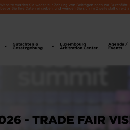
e Website werden Sie weder zur Zahlung von Beiträgen noch zur Durchführu
bevor Sie Ihre Daten eingeben, und wenden Sie sich im Zweifelsfall direkt a
Gutachten &
Luxembourg
Agenda /
Gesetzgebung
Arbitration Center
Events
26 - TRADE FAIR VIS