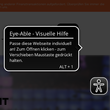
ng anderer Finanztransaktionen aufgefordert. Überprüfen Sie immer die
n uns.
Suche
Mehr
News &
Die Luxemburger
Publikationen
Wirtschaft
IT