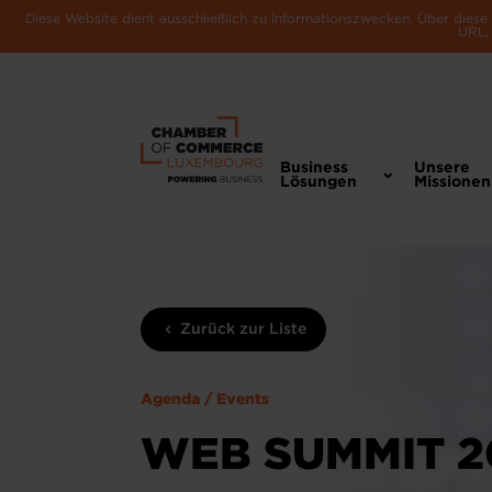
Diese Website dient ausschließlich zu Informationszwecken. Über dies
URL, 
Business
Unsere
Lösungen
Missionen
Zurück zur Liste
Agenda / Events
WEB SUMMIT 20