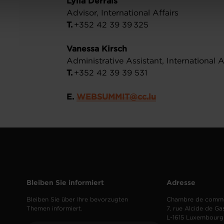
Lylia Derrais
onsulter notre
Charte d’usage des cookies
et notre
Politique 
Advisor, International Affairs
T.
+352 42 39 39 325
Vanessa Kirsch
Administrative Assistant, International 
T.
+352 42 39 39 531
E.
WEBSUMMIT@cc.lu
Bleiben Sie informiert
Adresse
Bleiben Sie über Ihre bevorzugten
Chambre de comm
Themen informiert.
7, rue Alcide de Ga
L-1615 Luxembourg