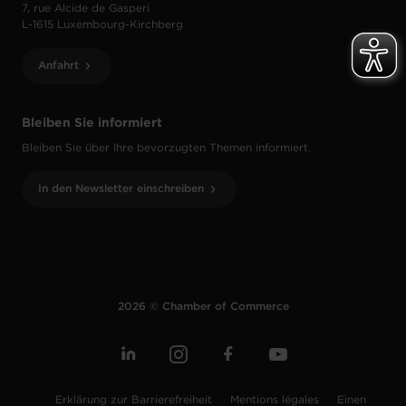
7, rue Alcide de Gasperi
L-1615 Luxembourg-Kirchberg
Anfahrt
Bleiben Sie informiert
Bleiben Sie über Ihre bevorzugten Themen informiert.
In den Newsletter einschreiben
2026 © Chamber of Commerce
Erklärung zur Barrierefreiheit
Mentions légales
Einen