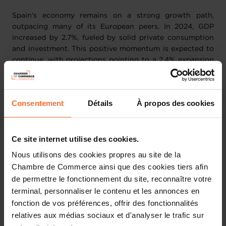
Spain's economy remains on a strong growth path,
outpacing many of its European peers. In 2024, GDP
increased by 2.7%, fueled by solid private consumption
and investment. This positive momentum is expected to
continue, with projections pointing to a 2.4% expansion
in 2025 and 2.2% in 2026.
Spain is one of Luxembourg's key trading partners,
Consentement
Détails
À propos des cookies
accounting for approximately 6% of Luxembourg's
international trade in 2024. Given the dynamic
ecosystems of both countries in ICT, AI, QC, HealthTech,
Ce site internet utilise des cookies.
and Space, the objective of this mission is to further
explore the potential for collaboration in these sectors.
Nous utilisons des cookies propres au site de la
Chambre de Commerce ainsi que des cookies tiers afin
When?
5-7 May 2025
de permettre le fonctionnement du site, reconnaître votre
Where?
Barcelona (ICT, AI, QC, HealthTech, Space) /
terminal, personnaliser le contenu et les annonces en
Madrid (Space sector only)
fonction de vos préférences, offrir des fonctionnalités
Why?
Find more information in our
Market Watch
relatives aux médias sociaux et d'analyser le trafic sur