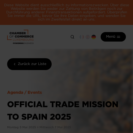
Diese Website dient ausschließlich zu Informationszwecken. Über diese
Website werden Sie weder zur Zahlung von Beiträgen noch zur
Durchführung anderer Finanztransaktionen aufgefordert. Überprüfen
Sie immer die URL, bevor Sie Ihre Daten eingeben, und wenden Sie
sich im Zweifelsfall direkt an uns.
Menü
Zurück zur Liste
Agenda / Events
OFFICIAL TRADE MISSION
TO SPAIN 2025
Montag 5 Mai 2025 > Mittwoch 7 Mai 2025