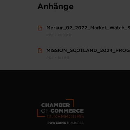
Anhänge
Merkur_02_2022_Market_Watch_Sc
PDF • 860 KB
MISSION_SCOTLAND_2024_PROG
PDF • 611 KB