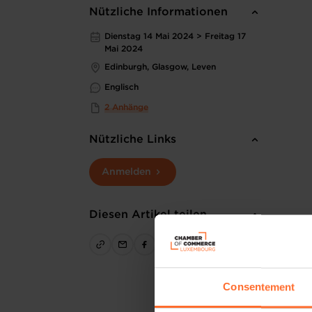
Nützliche Informationen
Dienstag 14 Mai 2024 > Freitag 17
Mai 2024
Edinburgh, Glasgow, Leven
Englisch
2 Anhänge
Nützliche Links
Anmelden
Diesen Artikel teilen
Consentement