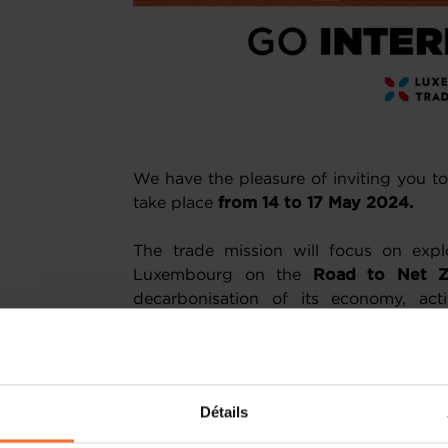
We have the pleasure of inviting you t
take place
from 14 to 17 May 2024.
The trade mission will focus on exp
Luxembourg on the
Road to Net Z
decarbonisation of its economy, act
renewable and low-carbon energy, pio
universities, and training its workforce 
When?
14 to 17 May 2024
Détails
Where?
Edinburgh, Glasgow, Leven
Why?
Check out interesting facts on S