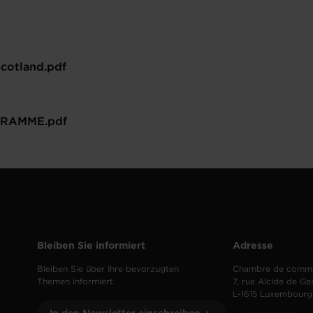
otland.pdf
RAMME.pdf
Bleiben Sie informiert
Adresse
Bleiben Sie über Ihre bevorzugten
Chambre de comm
Themen informiert.
7, rue Alcide de Ga
L-1615 Luxembourg