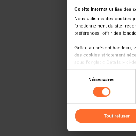
Ce site internet utilise des 
Nous utilisons des cookies p
fonctionnement du site, recon
préférences, offrir des foncti
Grâce au présent bandeau, vo
des cookies strictement néce
sous l’onglet « Détails » ci-d
Sélection
Il est précisé que la navigati
Nécessaires
du
sociaux, sauvegarde des préfé
consentement
cas de refus de tous les coo
Vous avez la possibilité de m
gauche de chaque page.
Tout refuser
Pour de plus amples informat
personnelles, vous pouvez c