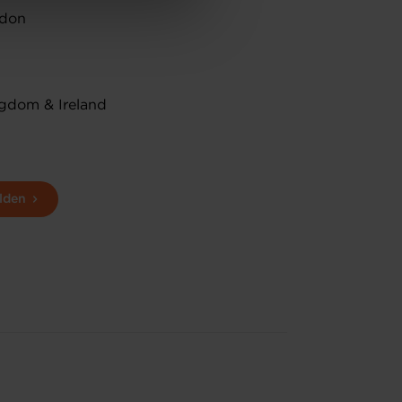
ndon
ingdom & Ireland
lden