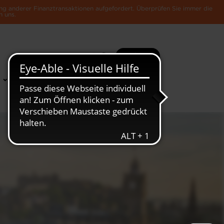
ng anderer Finanztransaktionen aufgefordert. Überprüfen Sie immer die
n uns.
Suche
Mehr
News &
Die Luxemburger
Publikationen
Wirtschaft