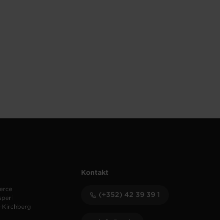
Kontakt
erce
(+352) 42 39 39 1
speri
-Kirchberg