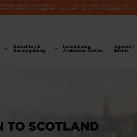
e Website werden Sie weder zur Zahlung von Beiträgen noch zur Durchführu
bevor Sie Ihre Daten eingeben, und wenden Sie sich im Zweifelsfall direkt a
Gutachten &
Luxembourg
Agenda /
Gesetzgebung
Arbitration Center
Events
N TO SCOTLAND