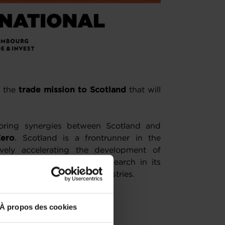
o the
trade mission to Scotland
that will
loring synergies between Scotland and
ero
. Scotland is a frontrunner in the
ively accelerating the development of
neering climate change research in its
for emerging sustainable industries.
À propos des cookies
cotland
here
.