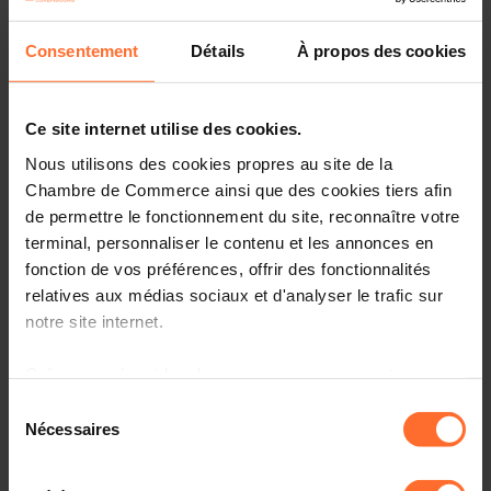
Association
(CIECA), and with the support of
Luxembourg Trade and Investment Office - Taipei
.
Consentement
Détails
À propos des cookies
You will have opportunity to meet and exchange with 10
Taiwanese companies from
Automatic Machinery
,
Smart
Ce site internet utilise des cookies.
City
and
Sustainable Economy
. Please find their profiles
here
.
Nous utilisons des cookies propres au site de la
Chambre de Commerce ainsi que des cookies tiers afin
When?
Friday 1 December 2023
de permettre le fonctionnement du site, reconnaître votre
Where?
Luxembourg Chamber of Commerce
terminal, personnaliser le contenu et les annonces en
fonction de vos préférences, offrir des fonctionnalités
What?
The Taiwan-Luxembourg Joint Business Council
relatives aux médias sociaux et d'analyser le trafic sur
meeting was founded in 2007 as a forum where
notre site internet.
Luxembourg and Taiwan business communities exchange
ideas to further enhance cooperation in various sectors.
Grâce au présent bandeau, vous pouvez accepter,
This year’s focus sectors are Automatic Machinery, Smart
refuser ou configurer les cookies selon vos préférences,
City and Sustainable Economy.
Sélection
à l’exception des cookies strictement nécessaires au
Nécessaires
du
The event will be followed by a matchmaking session and
fonctionnement du site. Une description des différents
consentement
a networking lunch.
cookies est accessible sous l’onglet « Détails » ci-