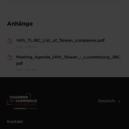
Anhänge
14th_TLJBC_List_of_Taiwan_companies.pdf
PDF • 496 KB
Meeting_Agenda_14th_Taiwan_-_Luxembourg_JBC.
pdf
PDF • 240 KB
Kontakt