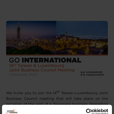
Englisch
2 Anhänge
th
We invite you to join the 14
Taiwan-Luxembourg Joint
Business Council meeting that will take place on the
occasion of the visit of a Taiwanese business delegation
led by the
Chinese International Economic Cooperation