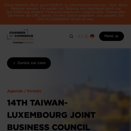
Diese Website dient ausschließlich zu Informationszwecken. Über diese
Website werden Sie weder zur Zahlung von Beiträgen noch zur
Durchführung anderer Finanztransaktionen aufgefordert. Überprüfen
Sie immer die URL, bevor Sie Ihre Daten eingeben, und wenden Sie
sich im Zweifelsfall direkt an uns.
Menü
Zurück zur Liste
Agenda / Events
14TH TAIWAN-
LUXEMBOURG JOINT
BUSINESS COUNCIL