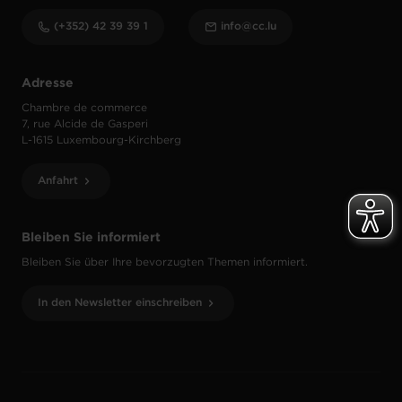
(+352) 42 39 39 1
info@cc.lu
Adresse
Chambre de commerce
7, rue Alcide de Gasperi
L-1615 Luxembourg-Kirchberg
Anfahrt
Bleiben Sie informiert
Bleiben Sie über Ihre bevorzugten Themen informiert.
In den Newsletter einschreiben