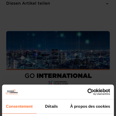
Dienstag 4 Nov 2025 > Donnerstag 6 Nov 2025
Diesen Artikel teilen
Barcelona (ES)
Englisch
2 Anhänge
We have the pleasure to invite you to join the National
Consentement
Détails
À propos des cookies
Pavilion at
Smart City Expo World Congress
, the world’s
biggest and most influential event on urban innovation,