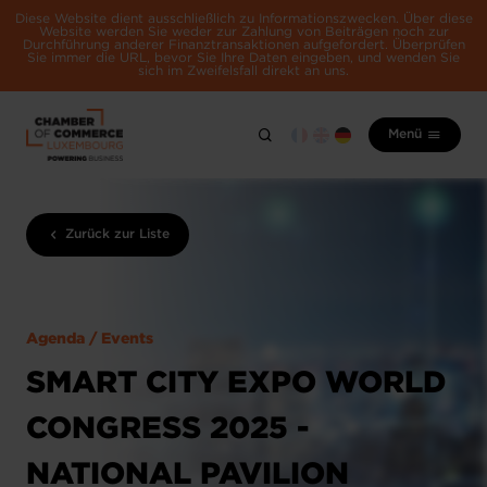
Diese Website dient ausschließlich zu Informationszwecken. Über diese
Website werden Sie weder zur Zahlung von Beiträgen noch zur
Durchführung anderer Finanztransaktionen aufgefordert. Überprüfen
Sie immer die URL, bevor Sie Ihre Daten eingeben, und wenden Sie
sich im Zweifelsfall direkt an uns.
Menü
Zurück zur Liste
Agenda / Events
SMART CITY EXPO WORLD
CONGRESS 2025 -
NATIONAL PAVILION