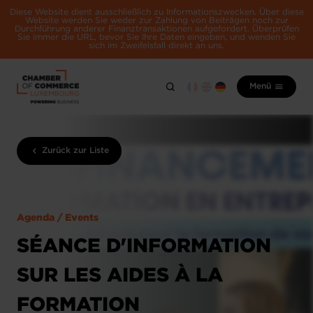
Diese Website dient ausschließlich zu Informationszwecken. Über diese
Website werden Sie weder zur Zahlung von Beiträgen noch zur
Durchführung anderer Finanztransaktionen aufgefordert. Überprüfen
Sie immer die URL, bevor Sie Ihre Daten eingeben, und wenden Sie
sich im Zweifelsfall direkt an uns.
Menü
Zurück zur Liste
Agenda / Events
SÉANCE D'INFORMATION
SUR LES AIDES À LA
FORMATION