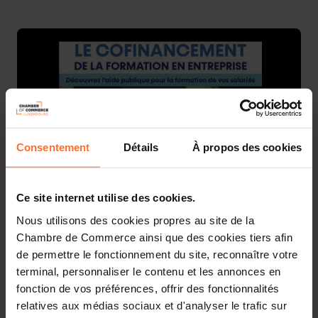
Consentement
Détails
À propos des cookies
Ce site internet utilise des cookies.
L’INFPC et la Chambre de Commerce vous donnent
Nous utilisons des cookies propres au site de la
rendez-vous pour des séances d’information sur le co-
Chambre de Commerce ainsi que des cookies tiers afin
financement de la formation professionnelle en
de permettre le fonctionnement du site, reconnaître votre
entreprise.
terminal, personnaliser le contenu et les annonces en
fonction de vos préférences, offrir des fonctionnalités
Votre
entreprise est établie au Luxembourg
et y exerce
relatives aux médias sociaux et d'analyser le trafic sur
principalement ses activités?