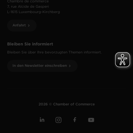
Chambre de commerce
7, rue Alcide de Gasperi
L-1615 Luxembourg-Kirchberg
Anfahrt
Bleiben Sie informiert
Bleiben Sie über Ihre bevorzugten Themen informiert.
In den Newsletter einschreiben
2026 © Chamber of Commerce