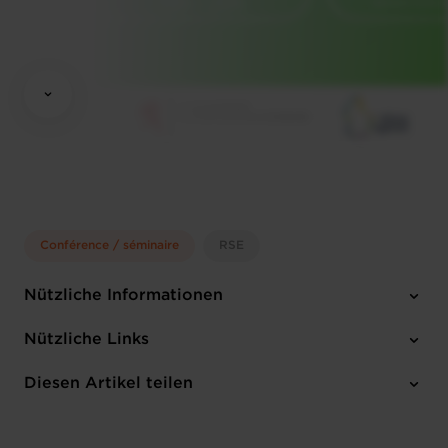
Conférence / séminaire
RSE
Nützliche Informationen
Donnerstag 15 Jun 2023
Nützliche Links
18h00 - 20h00
Grosbusch, 10-11 Zone d'activités économiques Le Triangle Vert,
Diesen Artikel teilen
Anmelden
5691 Ellange