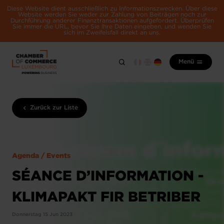
Diese Website dient ausschließlich zu Informationszwecken. Über diese
Website werden Sie weder zur Zahlung von Beiträgen noch zur
Durchführung anderer Finanztransaktionen aufgefordert. Überprüfen
Sie immer die URL, bevor Sie Ihre Daten eingeben, und wenden Sie
sich im Zweifelsfall direkt an uns.
Menü
Zurück zur Liste
Agenda / Events
SÉANCE D’INFORMATION -
KLIMAPAKT FIR BETRIBER
Donnerstag 15 Jun 2023