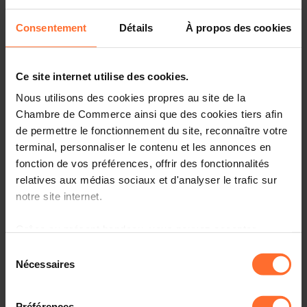
Lors de ces séances régionales, l’ensemble des outils
Consentement
Détails
À propos des cookies
pratiques mis à disposition des entreprises vous sera
présenté. Ces événements permettront également aux
entreprises et aux acteurs engagés dans cette démarche
Ce site internet utilise des cookies.
d’échanger avec les experts des divers programmes
d’aides dans le contexte de la décarbonation des
Nous utilisons des cookies propres au site de la
entreprises.
Chambre de Commerce ainsi que des cookies tiers afin
de permettre le fonctionnement du site, reconnaître votre
Le 15 juin 2023 - de 18h00 - 20h00
terminal, personnaliser le contenu et les annonces en
Grosbusch, 10-11 Zone d'activités économiques Le
fonction de vos préférences, offrir des fonctionnalités
Triangle Vert, 5691 Ellange
relatives aux médias sociaux et d'analyser le trafic sur
Inscriptions jusqu’au 7 juin 2023 – 40 place
notre site internet.
Le programme
Grâce au présent bandeau, vous pouvez accepter,
refuser ou configurer les cookies selon vos préférences,
Sélection
1. Introduction
à l’exception des cookies strictement nécessaires au
Nécessaires
du
fonctionnement du site. Une description des différents
consentement
Présentation du programme Klimapakt fir Betriber
cookies est accessible sous l’onglet « Détails » ci-
Présentation de la House of Sustainability et
Préférences