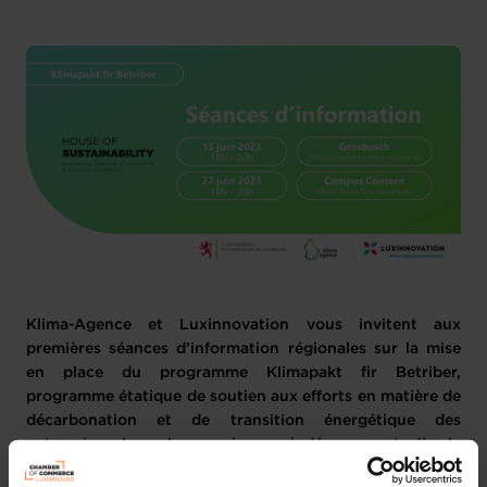
Klima-Agence et Luxinnovation vous invitent aux
premières séances d’information régionales sur la mise
en place du programme Klimapakt fir Betriber,
programme étatique de soutien aux efforts en matière de
décarbonation et de transition énergétique des
entreprises luxembourgeoises qui démarreront dès le
mois de juin.