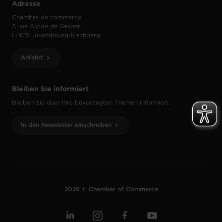
Adresse
Chambre de commerce
7, rue Alcide de Gasperi
L-1615 Luxembourg-Kirchberg
Anfahrt
Bleiben Sie informiert
Bleiben Sie über Ihre bevorzugten Themen informiert.
In den Newsletter einschreiben
2026 © Chamber of Commerce