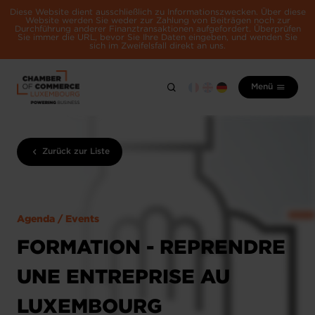
Diese Website dient ausschließlich zu Informationszwecken. Über diese
Website werden Sie weder zur Zahlung von Beiträgen noch zur
Durchführung anderer Finanztransaktionen aufgefordert. Überprüfen
Sie immer die URL, bevor Sie Ihre Daten eingeben, und wenden Sie
sich im Zweifelsfall direkt an uns.
Menü
Zurück zur Liste
Agenda / Events
FORMATION - REPRENDRE
UNE ENTREPRISE AU
LUXEMBOURG