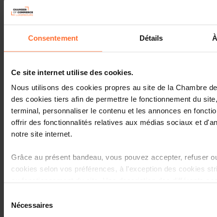
Détails par séance
Horaire
Date
Consentement
Détails
À
Comment constituer
mon business plan
17:00 - 21:00
19/10/2
de reprise ?
Ce site internet utilise des cookies.
Leadership et
management du
17:00 - 21:00
26/10/2
Nous utilisons des cookies propres au site de la Chambre 
dirigeant
des cookies tiers afin de permettre le fonctionnement du site
Introduction aux
terminal, personnaliser le contenu et les annonces en foncti
méthodes de
offrir des fonctionnalités relatives aux médias sociaux et d'an
17:00 - 21:00
09/11/2
valorisation et de
notre site internet.
négociation
Aspects juridiques
16/11/2
Grâce au présent bandeau, vous pouvez accepter, refuser ou
de la reprise d’une
17:00 - 21:00
cookies selon vos préférences, à l’exception des cookies st
entreprise
au fonctionnement du site. Une description des différents co
Préparation de
17:00 - 21:00
23/11/2
sous l’onglet « Détails » ci-dessus.
Sélection
l’entretien bancaire
Nécessaires
du
Il est précisé que la navigation sur le site et certaines fonctio