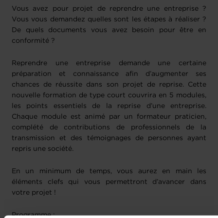
Vous avez pour projet de reprendre une entreprise ?
Vous vous demandez quelles sont les étapes à réaliser ?
De quels documents vous avez besoin pour être en
conformité ?
Reprendre une entreprise demande une certaine
préparation et connaissance afin d’augmenter ses
chances de réussite dans son projet de reprise. Cette
nouvelle formation de type court couvrira en 5 modules,
les points essentiels de la reprise d’une entreprise.
Chaque module est animé par un formateur praticien,
complété de contributions de professionnels de la
transmission et des témoignages de personnes ayant
repris une société.
En un minimum de temps, vous aurez en main les
éléments clefs qui vous permettront d’avancer dans
votre projet !
Programme :