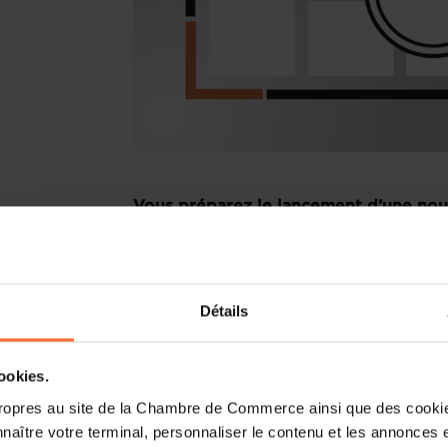
Vous préparez le lancement d’une nouv
entreprise existante au Luxembourg ? 
Laissez-vous guider par les conseiller
point de contact unique pour les entr
Détails
Comment ? Participez à notre prochaine
votre idée d’entreprise et plus particul
cookies.
vous fournira toutes les informations né
ropres au site de la Chambre de Commerce ainsi que des cookies
manière efficace et complète à travers un
naître votre terminal, personnaliser le contenu et les annonces 
d’une session de questions-réponses en 