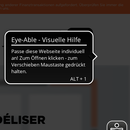
ng anderer Finanztransaktionen aufgefordert. Überprüfen Sie immer die
n uns.
Suche
Mehr
News &
Die Luxemburger
Publikationen
Wirtschaft
DÉLISER