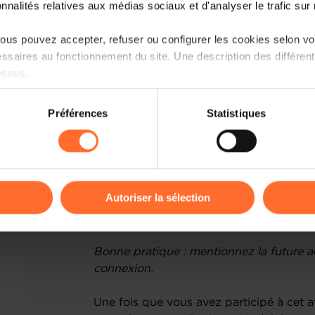
onnalités relatives aux médias sociaux et d'analyser le trafic sur n
Voici un aperçu du programme
us pouvez accepter, refuser ou configurer les cookies selon vos
ssaires au fonctionnement du site. Une description des différen
Chapitre 1 - Le BMC : pourquoi, pour 
essus.
Chapitre 2 - Comment réaliser votre B
on sur le site et certaines fonctionnalités (ex : lecture de vidéos,
Préférences
Statistiques
rences de lecture vidéo, personnalisation de l’affichage du site
Chapitre 3 : Comment utiliser, tester 
kies ou des cookies non nécessaires.
odifier ou retirer votre consentement à tout moment en cliquant su
Autoriser la sélection
Animation : Loic Guelfi et Adis Sabanov
Entrepreneurship.
ions sur la manière dont nous utilisons lescookies et sommes 
onsulter notre
Charte d’usage des cookies
et notre
Politique 
Bonne pratique : mentionnez la future ac
connexion.
Une fois que vous avez participé à cet 