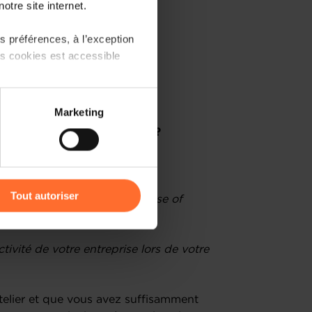
otre site internet.
 préférences, à l’exception
ts cookies est accessible
qui et quand ?
MC en 9 points essentiels
 partage sur les réseaux
Marketing
) peuvent être affectées en
et perfectionner votre BMC ?
r l’icône flottante en bas à
Tout autoriser
ic, Business Advisor à la House of
amenés à traiter vos données
de protection des données
tivité de votre entreprise lors de votre
atelier et que vous avez suffisamment