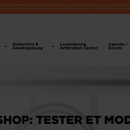
e Website werden Sie weder zur Zahlung von Beiträgen noch zur Durchführu
bevor Sie Ihre Daten eingeben, und wenden Sie sich im Zweifelsfall direkt a
Gutachten &
Luxembourg
Agenda /
Gesetzgebung
Arbitration Center
Events
HOP: TESTER ET MO