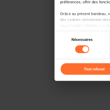
préférences, offrir des foncti
Grâce au présent bandeau, vo
des cookies strictement néce
sous l’onglet « Détails » ci-d
Sélection
Il est précisé que la navigati
Nécessaires
du
sociaux, sauvegarde des préfé
consentement
cas de refus de tous les coo
Vous avez la possibilité de m
gauche de chaque page.
Tout refuser
Pour de plus amples informat
personnelles, vous pouvez c
personnelles
.