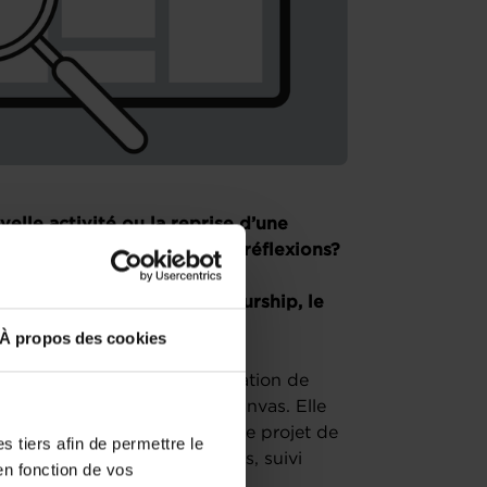
elle activité ou la reprise d’une
Vous êtes au début de vos réflexions?
s de la House of Entrepreneurship, le
epreneurs.
À propos des cookies
 session dédiée à la modélisation de
ièrement au Business Model Canvas. Elle
cessaires pour construire votre projet de
 tiers afin de permettre le
 tutoriel divisé en 3 chapitres, suivi
en fonction de vos
direct.