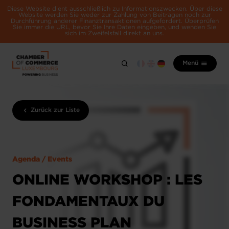
Diese Website dient ausschließlich zu Informationszwecken. Über diese
Website werden Sie weder zur Zahlung von Beiträgen noch zur
Durchführung anderer Finanztransaktionen aufgefordert. Überprüfen
Sie immer die URL, bevor Sie Ihre Daten eingeben, und wenden Sie
sich im Zweifelsfall direkt an uns.
Menü
Zurück zur Liste
Agenda / Events
ONLINE WORKSHOP : LES
FONDAMENTAUX DU
BUSINESS PLAN