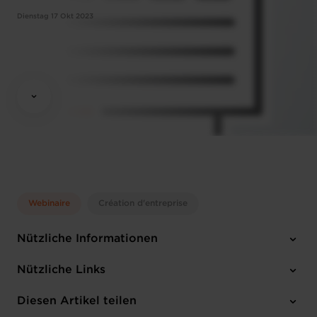
Dienstag 17 Okt 2023
Webinaire
Création d'entreprise
Nützliche Informationen
Dienstag 17 Okt 2023
Nützliche Links
14: 30 -16:00
Online Workshop
Diesen Artikel teilen
Anmelden
Französisch