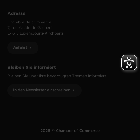
Adresse
Chambre de commerce
7, rue Alcide de Gasperi
L-1615 Luxembourg-Kirchberg
Anfahrt
Bleiben Sie informiert
Bleiben Sie über Ihre bevorzugten Themen informiert.
In den Newsletter einschreiben
2026 © Chamber of Commerce