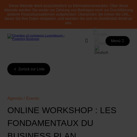
Diese Website dient ausschließlich zu Informationszwecken. Über diese
Website werden Sie weder zur Zahlung von Beiträgen noch zur Durchführung
anderer Finanztransaktionen aufgefordert. Überprüfen Sie immer die URL,
bevor Sie Ihre Daten eingeben, und wenden Sie sich im Zweifelsfall direkt an
uns.
Menü
Zurück zur Liste
Agenda / Events
ONLINE WORKSHOP : LES
FONDAMENTAUX DU
BUSINESS PLAN