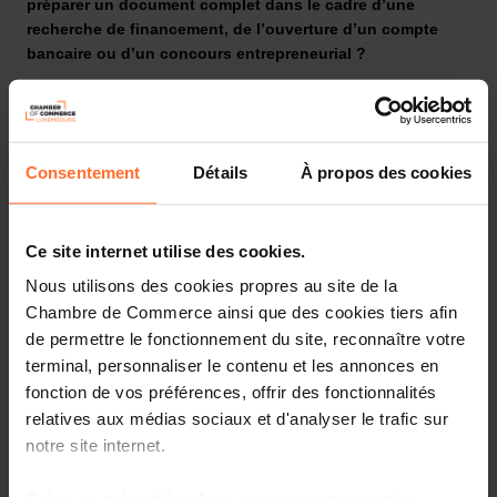
préparer un document complet dans le cadre d’une
recherche de financement, de l’ouverture d’un compte
bancaire ou d’un concours entrepreneurial ?
Laissez-vous guider par les conseillers de la House of
Consentement
Détails
À propos des cookies
Entrepreneurship, le point de contact unique pour les
entrepreneurs au Luxembourg
Ce site internet utilise des cookies.
Nous utilisons des cookies propres au site de la
Participez à notre prochaine session dédiée aux fondamentaux
Chambre de Commerce ainsi que des cookies tiers afin
du Business Plan et du Plan financier. Elle vous fournira toutes
de permettre le fonctionnement du site, reconnaître votre
les informations nécessaires pour développer un plan solide et
terminal, personnaliser le contenu et les annonces en
élaborer une stratégie financière efficace pour votre entreprise,
fonction de vos préférences, offrir des fonctionnalités
à travers un tutoriel divisé en 2 parties, suivi d’une session de
relatives aux médias sociaux et d'analyser le trafic sur
questions-réponses en direct.
notre site internet.